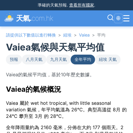
準確的天氣預報
.
查看所有國家
.
☰
天氣.
com.hk
🌐
請提供以下數值以進行轉換
>
紐埃
>
Vaiea
>
平均
Vaiea氣候與天氣平均值
預報
八月天氣
九月天氣
全年平均
紐埃 天氣
Vaiea的氣候平均值，基於10年歷史數據。
Vaiea的氣候概況
Vaiea 屬於 wet hot tropical, with little seasonal
variation 氣候，年平均氣溫為 26°C。典型高溫從 8月 的
24°C 攀升至 3月 的 28°C。
全年降雨量約為 2160 毫米，分佈在大約 177 個雨天。2