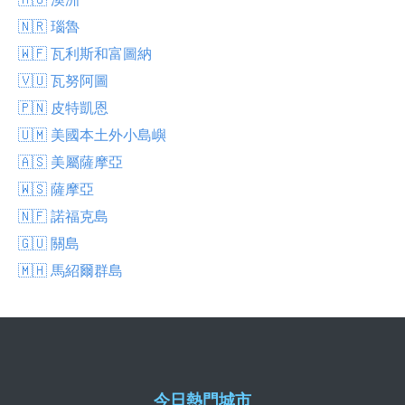
🇳🇷 瑙魯
🇼🇫 瓦利斯和富圖納
🇻🇺 瓦努阿圖
🇵🇳 皮特凱恩
🇺🇲 美國本土外小島嶼
🇦🇸 美屬薩摩亞
🇼🇸 薩摩亞
🇳🇫 諾福克島
🇬🇺 關島
🇲🇭 馬紹爾群島
今日熱門城市