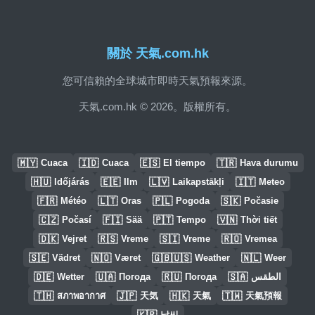
關於 天氣.com.hk
您可信賴的全球城市即時天氣預報來源。
天氣.com.hk © 2026。版權所有。
🇲🇾
🇮🇩
🇪🇸
🇹🇷
Cuaca
Cuaca
El tiempo
Hava durumu
🇭🇺
🇪🇪
🇱🇻
🇮🇹
Időjárás
Ilm
Laikapstākļi
Meteo
🇫🇷
🇱🇹
🇵🇱
🇸🇰
Météo
Oras
Pogoda
Počasie
🇨🇿
🇫🇮
🇵🇹
🇻🇳
Počasí
Sää
Tempo
Thời tiết
🇩🇰
🇷🇸
🇸🇮
🇷🇴
Vejret
Vreme
Vreme
Vremea
🇸🇪
🇳🇴
🇬🇧🇺🇸
🇳🇱
Vädret
Været
Weather
Weer
🇩🇪
🇺🇦
🇷🇺
🇸🇦
Wetter
Погода
Погода
الطقس
🇹🇭
🇯🇵
🇭🇰
🇹🇼
สภาพอากาศ
天気
天氣
天氣預報
🇰🇷
날씨