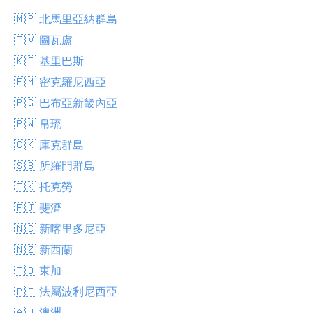
🇲🇵 北馬里亞納群島
🇹🇻 圖瓦盧
🇰🇮 基里巴斯
🇫🇲 密克羅尼西亞
🇵🇬 巴布亞新畿內亞
🇵🇼 帛琉
🇨🇰 庫克群島
🇸🇧 所羅門群島
🇹🇰 托克勞
🇫🇯 斐濟
🇳🇨 新喀里多尼亞
🇳🇿 新西蘭
🇹🇴 東加
🇵🇫 法屬波利尼西亞
🇦🇺 澳洲