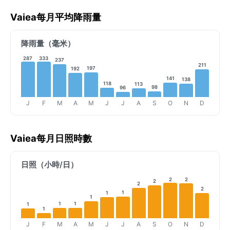
Vaiea每月平均降雨量
降雨量（毫米）
287
333
237
211
197
192
141
138
118
113
98
96
J
F
M
A
M
J
J
A
S
O
N
D
Vaiea每月日照時數
日照（小時/日）
2
2
2
2
2
1
1
1
1
1
1
1
J
F
M
A
M
J
J
A
S
O
N
D