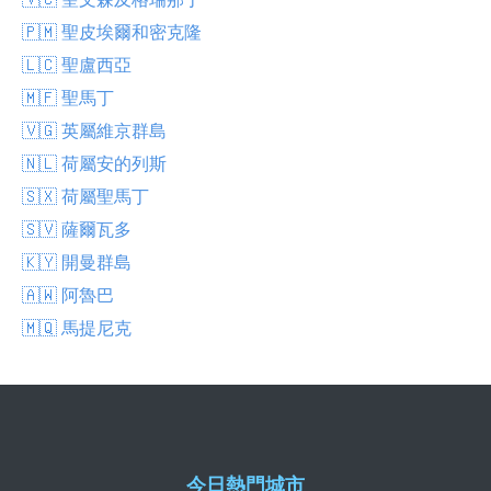
🇵🇲 聖皮埃爾和密克隆
🇱🇨 聖盧西亞
🇲🇫 聖馬丁
🇻🇬 英屬維京群島
🇳🇱 荷屬安的列斯
🇸🇽 荷屬聖馬丁
🇸🇻 薩爾瓦多
🇰🇾 開曼群島
🇦🇼 阿魯巴
🇲🇶 馬提尼克
今日熱門城市