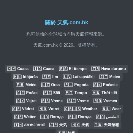
關於 天氣.com.hk
您可信賴的全球城市即時天氣預報來源。
天氣.com.hk © 2026。版權所有。
🇲🇾
🇮🇩
🇪🇸
🇹🇷
Cuaca
Cuaca
El tiempo
Hava durumu
🇭🇺
🇪🇪
🇱🇻
🇮🇹
Időjárás
Ilm
Laikapstākļi
Meteo
🇫🇷
🇱🇹
🇵🇱
🇸🇰
Météo
Oras
Pogoda
Počasie
🇨🇿
🇫🇮
🇵🇹
🇻🇳
Počasí
Sää
Tempo
Thời tiết
🇩🇰
🇷🇸
🇸🇮
🇷🇴
Vejret
Vreme
Vreme
Vremea
🇸🇪
🇳🇴
🇬🇧🇺🇸
🇳🇱
Vädret
Været
Weather
Weer
🇩🇪
🇺🇦
🇷🇺
🇸🇦
Wetter
Погода
Погода
الطقس
🇹🇭
🇯🇵
🇭🇰
🇹🇼
สภาพอากาศ
天気
天氣
天氣預報
🇰🇷
날씨