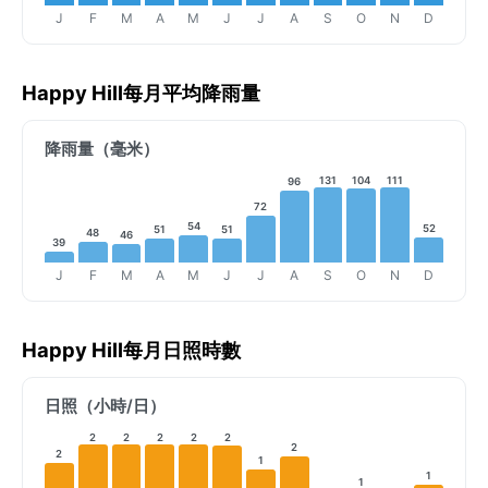
J
F
M
A
M
J
J
A
S
O
N
D
Happy Hill每月平均降雨量
降雨量（毫米）
131
104
111
96
72
54
52
51
51
48
46
39
J
F
M
A
M
J
J
A
S
O
N
D
Happy Hill每月日照時數
日照（小時/日）
2
2
2
2
2
2
2
1
1
1