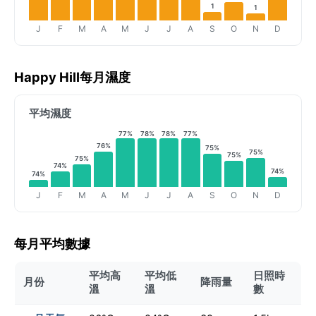
1
1
J
F
M
A
M
J
J
A
S
O
N
D
Happy Hill每月濕度
平均濕度
77%
78%
78%
77%
76%
75%
75%
75%
75%
74%
74%
74%
J
F
M
A
M
J
J
A
S
O
N
D
每月平均數據
平均高
平均低
日照時
月份
降雨量
溫
溫
數