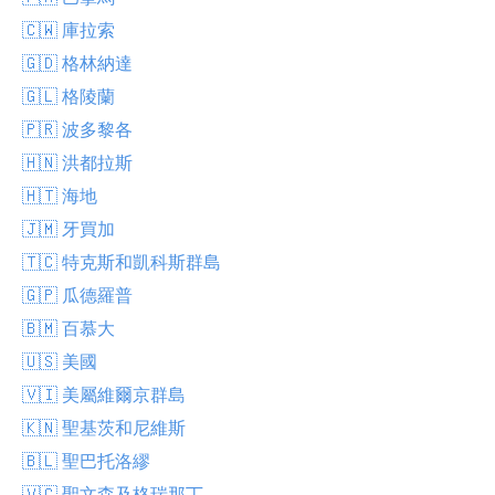
🇨🇼 庫拉索
🇬🇩 格林納達
🇬🇱 格陵蘭
🇵🇷 波多黎各
🇭🇳 洪都拉斯
🇭🇹 海地
🇯🇲 牙買加
🇹🇨 特克斯和凱科斯群島
🇬🇵 瓜德羅普
🇧🇲 百慕大
🇺🇸 美國
🇻🇮 美屬維爾京群島
🇰🇳 聖基茨和尼維斯
🇧🇱 聖巴托洛繆
🇻🇨 聖文森及格瑞那丁