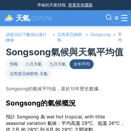
準確的天氣預報
.
查看所有國家
.
☰
天氣.
com.hk
🌐
請提供以下數值以進行
>
北馬里亞納群
>
Songsong
>
平
轉換
島
均
Songsong氣候與天氣平均值
預報
八月天氣
九月天氣
全年平均
北馬里亞納群島 天氣
Songsong的氣候平均值，基於10年歷史數據。
Songsong的氣候概況
預計 Songsong 為 wet hot tropical, with little
seasonal variation 氣候：平均高溫 29°C、低溫 26°C，
從 2月 的 28°C 到 6月 的 29°C 之間波動。