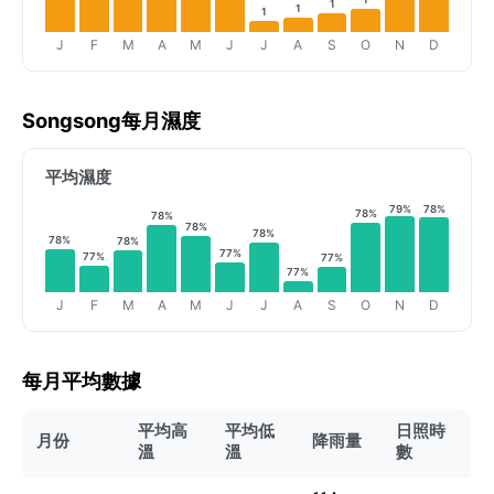
1
1
1
J
F
M
A
M
J
J
A
S
O
N
D
Songsong每月濕度
平均濕度
79%
78%
78%
78%
78%
78%
78%
78%
77%
77%
77%
77%
J
F
M
A
M
J
J
A
S
O
N
D
每月平均數據
平均高
平均低
日照時
月份
降雨量
溫
溫
數