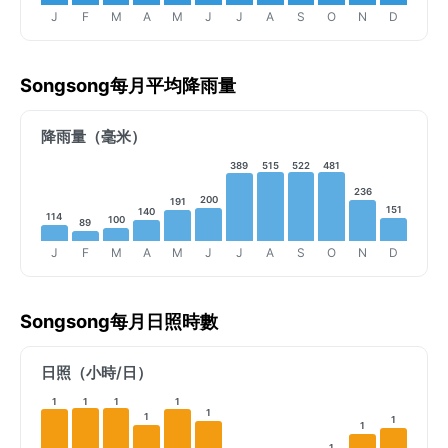
J
F
M
A
M
J
J
A
S
O
N
D
Songsong每月平均降雨量
降雨量（毫米）
389
515
522
481
236
200
191
151
140
114
100
89
J
F
M
A
M
J
J
A
S
O
N
D
Songsong每月日照時數
日照（小時/日）
1
1
1
1
1
1
1
1
1