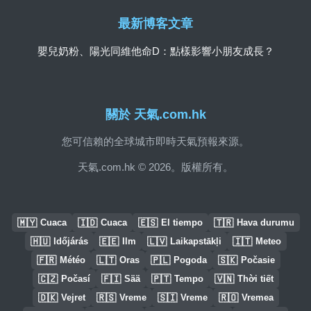
最新博客文章
嬰兒奶粉、陽光同維他命D：點樣影響小朋友成長？
關於 天氣.com.hk
您可信賴的全球城市即時天氣預報來源。
天氣.com.hk © 2026。版權所有。
🇲🇾
🇮🇩
🇪🇸
🇹🇷
Cuaca
Cuaca
El tiempo
Hava durumu
🇭🇺
🇪🇪
🇱🇻
🇮🇹
Időjárás
Ilm
Laikapstākļi
Meteo
🇫🇷
🇱🇹
🇵🇱
🇸🇰
Météo
Oras
Pogoda
Počasie
🇨🇿
🇫🇮
🇵🇹
🇻🇳
Počasí
Sää
Tempo
Thời tiết
🇩🇰
🇷🇸
🇸🇮
🇷🇴
Vejret
Vreme
Vreme
Vremea