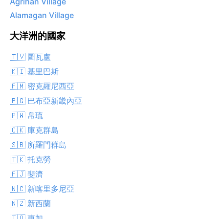
Agrihan Village
Alamagan Village
大洋洲的國家
🇹🇻 圖瓦盧
🇰🇮 基里巴斯
🇫🇲 密克羅尼西亞
🇵🇬 巴布亞新畿內亞
🇵🇼 帛琉
🇨🇰 庫克群島
🇸🇧 所羅門群島
🇹🇰 托克勞
🇫🇯 斐濟
🇳🇨 新喀里多尼亞
🇳🇿 新西蘭
🇹🇴 東加