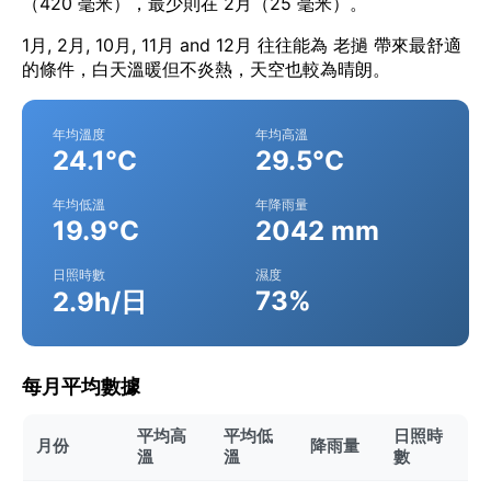
（420 毫米），最少則在 2月（25 毫米）。
1月, 2月, 10月, 11月 and 12月 往往能為 老撾 帶來最舒適
的條件，白天溫暖但不炎熱，天空也較為晴朗。
年均溫度
年均高溫
24.1°C
29.5°C
年均低溫
年降雨量
19.9°C
2042 mm
日照時數
濕度
73%
2.9h/日
每月平均數據
平均高
平均低
日照時
月份
降雨量
溫
溫
數