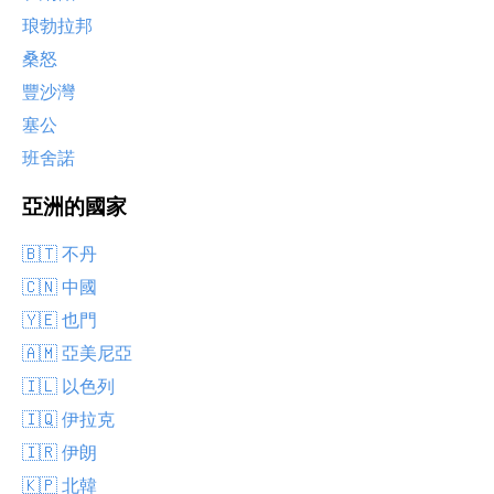
琅勃拉邦
桑怒
豐沙灣
塞公
班舍諾
亞洲的國家
🇧🇹 不丹
🇨🇳 中國
🇾🇪 也門
🇦🇲 亞美尼亞
🇮🇱 以色列
🇮🇶 伊拉克
🇮🇷 伊朗
🇰🇵 北韓