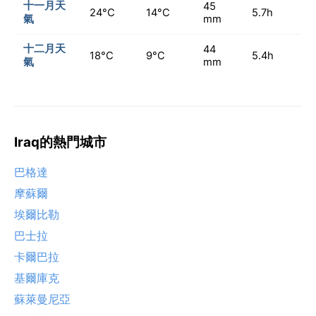
十一月天
45
24°C
14°C
5.7h
氣
mm
十二月天
44
18°C
9°C
5.4h
氣
mm
Iraq的熱門城市
巴格達
摩蘇爾
埃爾比勒
巴士拉
卡爾巴拉
基爾庫克
蘇萊曼尼亞