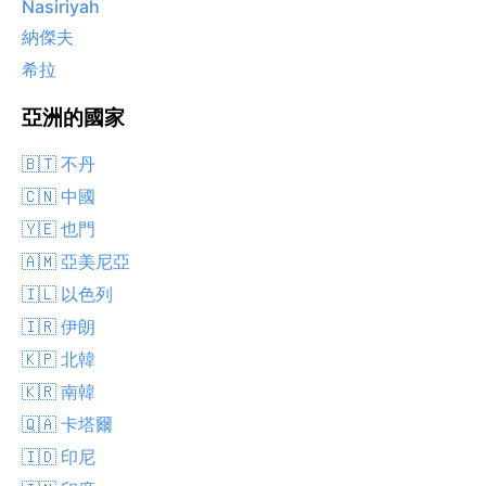
Nasiriyah
納傑夫
希拉
亞洲的國家
🇧🇹 不丹
🇨🇳 中國
🇾🇪 也門
🇦🇲 亞美尼亞
🇮🇱 以色列
🇮🇷 伊朗
🇰🇵 北韓
🇰🇷 南韓
🇶🇦 卡塔爾
🇮🇩 印尼