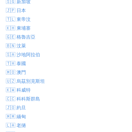
🇸🇬 新加坡
🇯🇵 日本
🇹🇱 東帝汶
🇰🇭 柬埔寨
🇬🇪 格魯吉亞
🇧🇳 汶萊
🇸🇦 沙地阿拉伯
🇹🇭 泰國
🇲🇴 澳門
🇺🇿 烏茲別克斯坦
🇰🇼 科威特
🇨🇨 科科斯群島
🇯🇴 約旦
🇲🇲 緬甸
🇱🇦 老撾