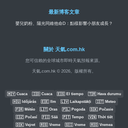
最新博客文章
嬰兒奶粉、陽光同維他命D：點樣影響小朋友成長？
關於 天氣.com.hk
您可信賴的全球城市即時天氣預報來源。
天氣.com.hk © 2026。版權所有。
🇲🇾
🇮🇩
🇪🇸
🇹🇷
Cuaca
Cuaca
El tiempo
Hava durumu
🇭🇺
🇪🇪
🇱🇻
🇮🇹
Időjárás
Ilm
Laikapstākļi
Meteo
🇫🇷
🇱🇹
🇵🇱
🇸🇰
Météo
Oras
Pogoda
Počasie
🇨🇿
🇫🇮
🇵🇹
🇻🇳
Počasí
Sää
Tempo
Thời tiết
🇩🇰
🇷🇸
🇸🇮
🇷🇴
Vejret
Vreme
Vreme
Vremea