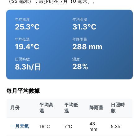
（55 毫米），最少則在 7月（0 毫米）。
年均溫度
年均高溫
25.3°C
31.3°C
年均低溫
年降雨量
19.4°C
288 mm
日照時數
濕度
28%
8.3h/日
每月平均數據
平均高
平均低
日照時
月份
降雨量
溫
溫
數
43
一月天氣
16°C
7°C
5.3h
mm