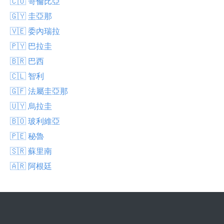
🇨🇴 哥倫比亞
🇬🇾 圭亞那
🇻🇪 委內瑞拉
🇵🇾 巴拉圭
🇧🇷 巴西
🇨🇱 智利
🇬🇫 法屬圭亞那
🇺🇾 烏拉圭
🇧🇴 玻利維亞
🇵🇪 秘魯
🇸🇷 蘇里南
🇦🇷 阿根廷