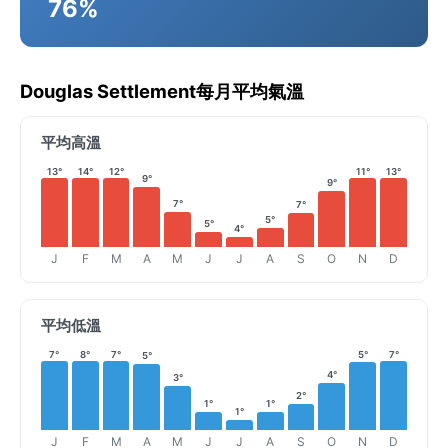
76%
Douglas Settlement每月平均氣溫
平均高溫
13°
14°
12°
11°
13°
9°
9°
7°
7°
5°
5°
4°
J
F
M
A
M
J
J
A
S
O
N
D
平均低溫
7°
8°
7°
5°
7°
5°
4°
3°
2°
1°
1°
1°
J
F
M
A
M
J
J
A
S
O
N
D