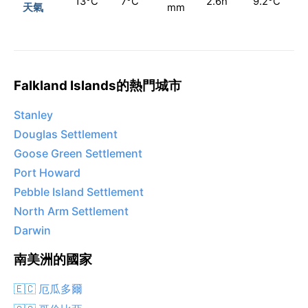
13°C
7°C
2.6h
9.2°C
天氣
mm
Falkland Islands的熱門城市
Stanley
Douglas Settlement
Goose Green Settlement
Port Howard
Pebble Island Settlement
North Arm Settlement
Darwin
南美洲的國家
🇪🇨 厄瓜多爾