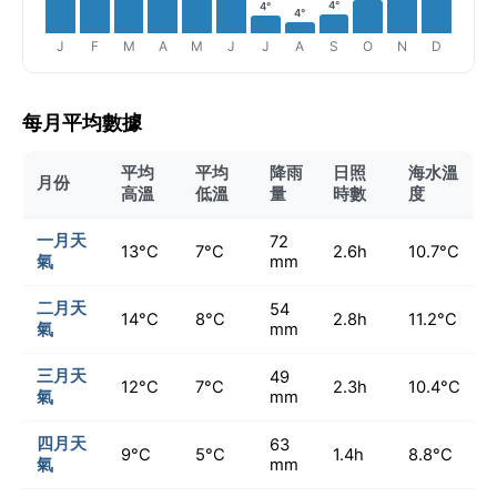
4°
4°
4°
J
F
M
A
M
J
J
A
S
O
N
D
每月平均數據
平均
平均
降雨
日照
海水溫
月份
高溫
低溫
量
時數
度
一月天
72
13°C
7°C
2.6h
10.7°C
氣
mm
二月天
54
14°C
8°C
2.8h
11.2°C
氣
mm
三月天
49
12°C
7°C
2.3h
10.4°C
氣
mm
四月天
63
9°C
5°C
1.4h
8.8°C
氣
mm