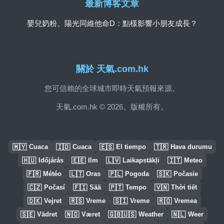
最新博客文章
嬰兒奶粉、陽光同維他命D：點樣影響小朋友成長？
關於 天氣.com.hk
您可信賴的全球城市即時天氣預報來源。
天氣.com.hk © 2026。版權所有。
🇲🇾
🇮🇩
🇪🇸
🇹🇷
Cuaca
Cuaca
El tiempo
Hava durumu
🇭🇺
🇪🇪
🇱🇻
🇮🇹
Időjárás
Ilm
Laikapstākļi
Meteo
🇫🇷
🇱🇹
🇵🇱
🇸🇰
Météo
Oras
Pogoda
Počasie
🇨🇿
🇫🇮
🇵🇹
🇻🇳
Počasí
Sää
Tempo
Thời tiết
🇩🇰
🇷🇸
🇸🇮
🇷🇴
Vejret
Vreme
Vreme
Vremea
🇸🇪
🇳🇴
🇬🇧🇺🇸
🇳🇱
Vädret
Været
Weather
Weer