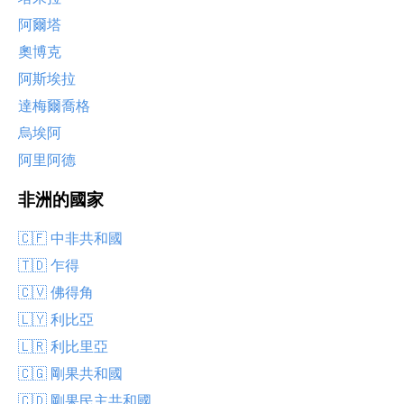
阿爾塔
奧博克
阿斯埃拉
達梅爾喬格
烏埃阿
阿里阿德
非洲的國家
🇨🇫 中非共和國
🇹🇩 乍得
🇨🇻 佛得角
🇱🇾 利比亞
🇱🇷 利比里亞
🇨🇬 剛果共和國
🇨🇩 剛果民主共和國