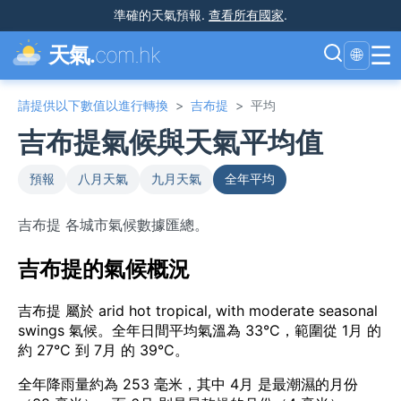
準確的天氣預報
.
查看所有國家
.
☰
天氣.
com.hk
🌐
請提供以下數值以進行轉換
>
吉布提
>
平均
吉布提氣候與天氣平均值
預報
八月天氣
九月天氣
全年平均
吉布提 各城市氣候數據匯總。
吉布提的氣候概況
吉布提 屬於 arid hot tropical, with moderate seasonal
swings 氣候。全年日間平均氣溫為 33°C，範圍從 1月 的
約 27°C 到 7月 的 39°C。
全年降雨量約為 253 毫米，其中 4月 是最潮濕的月份