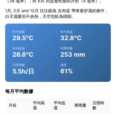
（38 毫米），而 6月 則是最乾燥的月份（4 毫米）。
1月, 2月 and 12月 往往能為 吉布提 帶來最舒適的條件，
白天溫暖但不炎熱，天空也較為晴朗。
年均溫度
年均高溫
29.5°C
32.8°C
年均低溫
年降雨量
26.8°C
253 mm
日照時數
濕度
61%
5.5h/日
每月平均數據
平均高
平均低
日照時
月份
降雨量
溫
溫
數