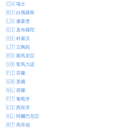
🇨🇭 瑞士
🇧🇾 白俄羅斯
🇱🇺 盧森堡
🇬🇮 直布羅陀
🇽🇰 科索沃
🇱🇹 立陶宛
🇷🇴 羅馬尼亞
🇸🇲 聖馬力諾
🇫🇮 芬蘭
🇬🇧 英國
🇳🇱 荷蘭
🇵🇹 葡萄牙
🇪🇸 西班牙
🇦🇱 阿爾巴尼亞
🇲🇹 馬耳他