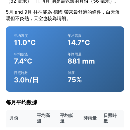
（82 毫米），而 4月 則是最乾燥的月份（56 毫米）。
5月 and 9月 往往能為 德國 帶來最舒適的條件，白天溫
暖但不炎熱，天空也較為晴朗。
年均溫度
年均高溫
11.0°C
14.7°C
年均低溫
年降雨量
7.4°C
881 mm
日照時數
濕度
75%
3.0h/日
每月平均數據
平均高
平均低
日照時
月份
降雨量
溫
溫
數