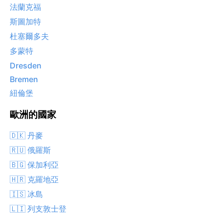
法蘭克福
斯圖加特
杜塞爾多夫
多蒙特
Dresden
Bremen
紐倫堡
歐洲的國家
🇩🇰 丹麥
🇷🇺 俄羅斯
🇧🇬 保加利亞
🇭🇷 克羅地亞
🇮🇸 冰島
🇱🇮 列支敦士登