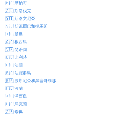
🇲🇨 摩納哥
🇸🇰 斯洛伐克
🇸🇮 斯洛文尼亞
🇸🇯 斯瓦爾巴和揚馬延
🇮🇲 曼島
🇬🇬 根西島
🇻🇦 梵蒂岡
🇧🇪 比利時
🇫🇷 法國
🇫🇴 法羅群島
🇧🇦 波斯尼亞和黑塞哥維那
🇵🇱 波蘭
🇯🇪 澤西島
🇺🇦 烏克蘭
🇸🇪 瑞典