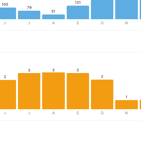
121
105
79
51
J
J
A
S
O
N
3
3
3
2
2
1
J
J
A
S
O
N