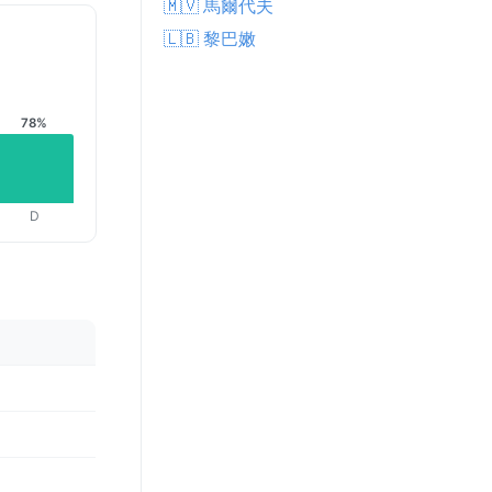
🇲🇻 馬爾代夫
🇱🇧 黎巴嫩
78%
D