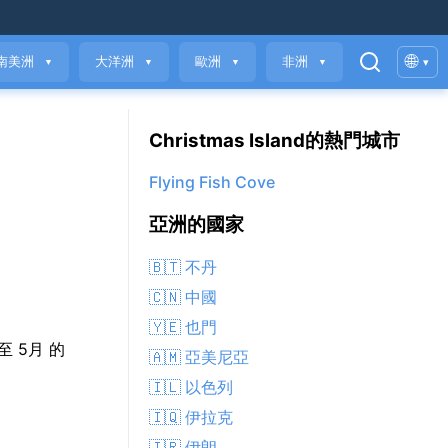
🌐
南美洲
大洋洲
歐洲
非洲
▾
▼
▼
▼
▼
Christmas Island的熱門城市
Flying Fish Cove
亞洲的國家
🇧🇹 不丹
🇨🇳 中國
🇾🇪 也門
升至 5月 的
🇦🇲 亞美尼亞
🇮🇱 以色列
🇮🇶 伊拉克
🇮🇷 伊朗