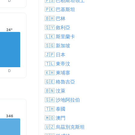
🇵🇸 巴勒斯坦領土
D
🇵🇰 巴基斯坦
🇧🇭 巴林
🇸🇾 敘利亞
24°
🇱🇰 斯里蘭卡
🇸🇬 新加坡
🇯🇵 日本
🇹🇱 東帝汶
D
🇰🇭 柬埔寨
🇬🇪 格魯吉亞
🇧🇳 汶萊
🇸🇦 沙地阿拉伯
🇹🇭 泰國
346
🇲🇴 澳門
🇺🇿 烏茲別克斯坦