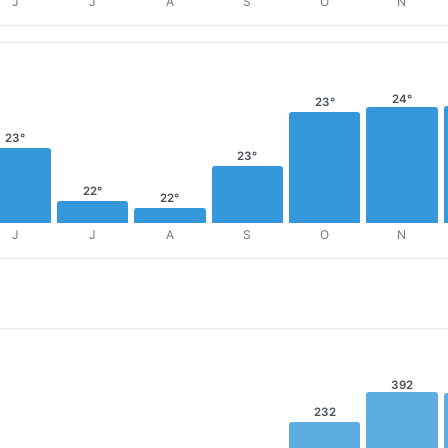
J
J
A
S
O
N
24°
23°
23°
23°
22°
22°
J
J
A
S
O
N
392
232