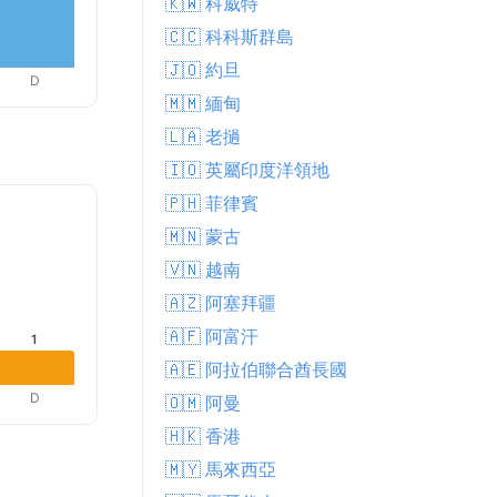
🇰🇼 科威特
🇨🇨 科科斯群島
🇯🇴 約旦
D
🇲🇲 緬甸
🇱🇦 老撾
🇮🇴 英屬印度洋領地
🇵🇭 菲律賓
🇲🇳 蒙古
🇻🇳 越南
🇦🇿 阿塞拜疆
🇦🇫 阿富汗
1
🇦🇪 阿拉伯聯合酋長國
D
🇴🇲 阿曼
🇭🇰 香港
🇲🇾 馬來西亞