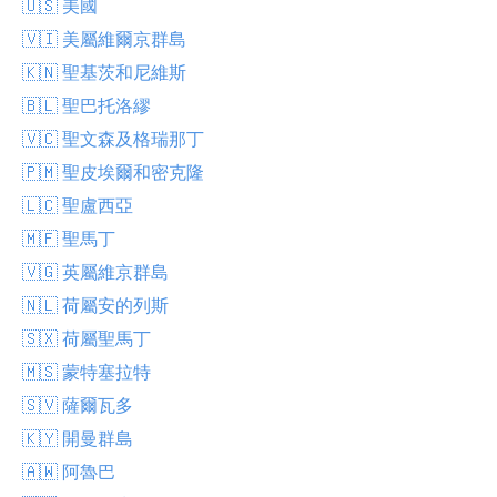
🇺🇸 美國
🇻🇮 美屬維爾京群島
🇰🇳 聖基茨和尼維斯
🇧🇱 聖巴托洛繆
🇻🇨 聖文森及格瑞那丁
🇵🇲 聖皮埃爾和密克隆
🇱🇨 聖盧西亞
🇲🇫 聖馬丁
🇻🇬 英屬維京群島
🇳🇱 荷屬安的列斯
🇸🇽 荷屬聖馬丁
🇲🇸 蒙特塞拉特
🇸🇻 薩爾瓦多
🇰🇾 開曼群島
🇦🇼 阿魯巴