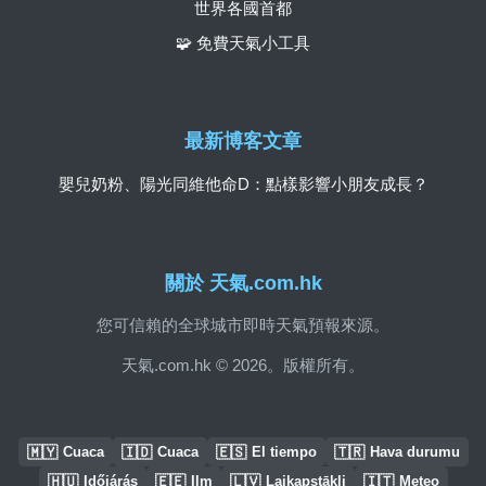
世界各國首都
🧩 免費天氣小工具
最新博客文章
嬰兒奶粉、陽光同維他命D：點樣影響小朋友成長？
關於 天氣.com.hk
您可信賴的全球城市即時天氣預報來源。
天氣.com.hk © 2026。版權所有。
🇲🇾
🇮🇩
🇪🇸
🇹🇷
Cuaca
Cuaca
El tiempo
Hava durumu
🇭🇺
🇪🇪
🇱🇻
🇮🇹
Időjárás
Ilm
Laikapstākļi
Meteo