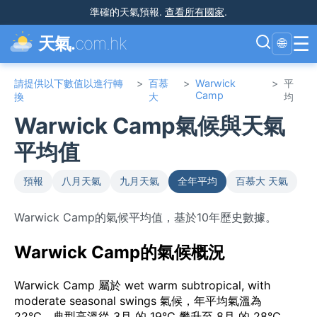
準確的天氣預報
.
查看所有國家
.
☰
天氣.
com.hk
🌐
請提供以下數值以進行轉
>
百慕
>
Warwick
>
平
Camp
換
大
均
Warwick Camp氣候與天氣
平均值
預報
八月天氣
九月天氣
全年平均
百慕大 天氣
Warwick Camp的氣候平均值，基於10年歷史數據。
Warwick Camp的氣候概況
Warwick Camp 屬於 wet warm subtropical, with
moderate seasonal swings 氣候，年平均氣溫為
22°C。典型高溫從 3月 的 19°C 攀升至 8月 的 28°C。