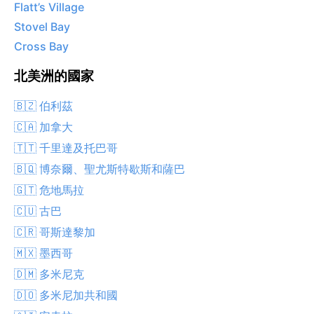
Flatt’s Village
Stovel Bay
Cross Bay
北美洲的國家
🇧🇿 伯利茲
🇨🇦 加拿大
🇹🇹 千里達及托巴哥
🇧🇶 博奈爾、聖尤斯特歇斯和薩巴
🇬🇹 危地馬拉
🇨🇺 古巴
🇨🇷 哥斯達黎加
🇲🇽 墨西哥
🇩🇲 多米尼克
🇩🇴 多米尼加共和國