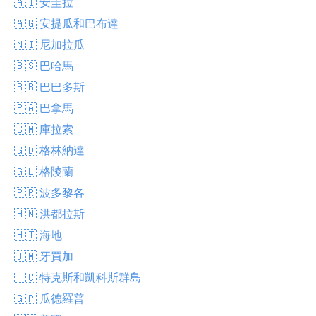
🇦🇮 安圭拉
🇦🇬 安提瓜和巴布達
🇳🇮 尼加拉瓜
🇧🇸 巴哈馬
🇧🇧 巴巴多斯
🇵🇦 巴拿馬
🇨🇼 庫拉索
🇬🇩 格林納達
🇬🇱 格陵蘭
🇵🇷 波多黎各
🇭🇳 洪都拉斯
🇭🇹 海地
🇯🇲 牙買加
🇹🇨 特克斯和凱科斯群島
🇬🇵 瓜德羅普