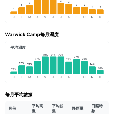
2
2
2
2
2
2
2
2
1
J
F
M
A
M
J
J
A
S
O
N
D
Warwick Camp每月濕度
平均濕度
79%
81%
79%
77%
77%
76%
76%
75%
74%
74%
73%
73%
J
F
M
A
M
J
J
A
S
O
N
D
每月平均數據
平均高
平均低
日照時
月份
降雨量
溫
溫
數