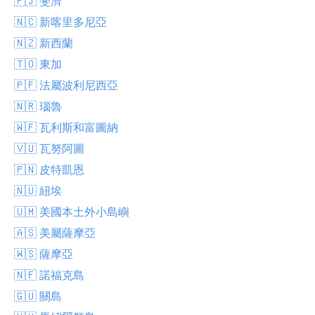
🇫🇯 斐濟
🇳🇨 新喀里多尼亞
🇳🇿 新西蘭
🇹🇴 東加
🇵🇫 法屬波利尼西亞
🇳🇷 瑙魯
🇼🇫 瓦利斯和富圖納
🇻🇺 瓦努阿圖
🇵🇳 皮特凱恩
🇳🇺 紐埃
🇺🇲 美國本土外小島嶼
🇦🇸 美屬薩摩亞
🇼🇸 薩摩亞
🇳🇫 諾福克島
🇬🇺 關島