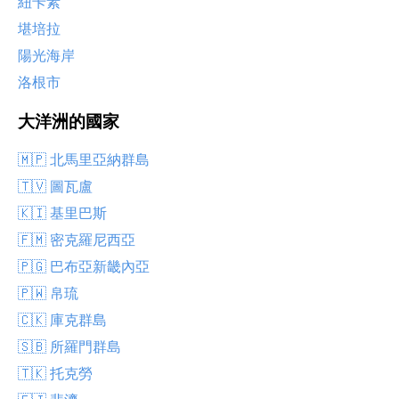
紐卡素
堪培拉
陽光海岸
洛根市
大洋洲的國家
🇲🇵 北馬里亞納群島
🇹🇻 圖瓦盧
🇰🇮 基里巴斯
🇫🇲 密克羅尼西亞
🇵🇬 巴布亞新畿內亞
🇵🇼 帛琉
🇨🇰 庫克群島
🇸🇧 所羅門群島
🇹🇰 托克勞