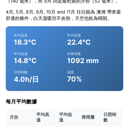
（140 毫米），而 9月 則是最乾燥的月份（52 毫米）。
4月, 5月, 8月, 9月, 10月 and 11月 往往能為 澳洲 帶來最
舒適的條件，白天溫暖但不炎熱，天空也較為晴朗。
年均溫度
年均高溫
18.3°C
22.4°C
年均低溫
年降雨量
14.8°C
1092 mm
日照時數
濕度
70%
4.0h/日
每月平均數據
平均高
平均低
日照時
月份
降雨量
溫
溫
數