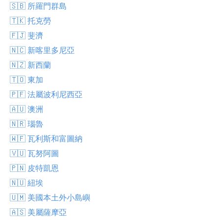
🇸🇧 所羅門群島
🇹🇰 托克勞
🇫🇯 斐濟
🇳🇨 新喀里多尼亞
🇳🇿 新西蘭
🇹🇴 東加
🇵🇫 法屬波利尼西亞
🇦🇺 澳洲
🇳🇷 瑙魯
🇼🇫 瓦利斯和富圖納
🇻🇺 瓦努阿圖
🇵🇳 皮特凱恩
🇳🇺 紐埃
🇺🇲 美國本土外小島嶼
🇦🇸 美屬薩摩亞