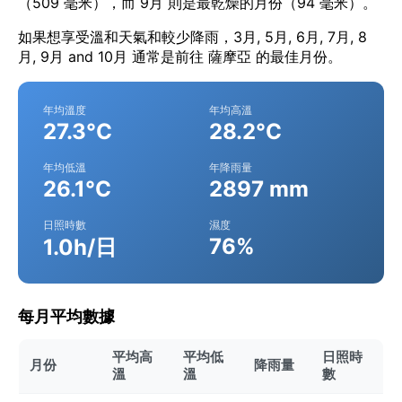
（509 毫米），而 9月 則是最乾燥的月份（94 毫米）。
如果想享受溫和天氣和較少降雨，3月, 5月, 6月, 7月, 8
月, 9月 and 10月 通常是前往 薩摩亞 的最佳月份。
年均溫度
年均高溫
27.3°C
28.2°C
年均低溫
年降雨量
26.1°C
2897 mm
日照時數
濕度
76%
1.0h/日
每月平均數據
平均高
平均低
日照時
月份
降雨量
溫
溫
數