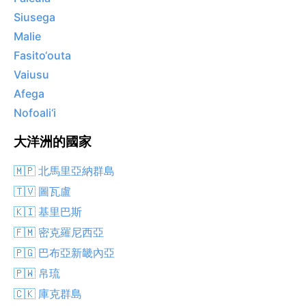
Siusega
Malie
Fasito‘outa
Vaiusu
Afega
Nofoali‘i
大洋洲的國家
🇲🇵 北馬里亞納群島
🇹🇻 圖瓦盧
🇰🇮 基里巴斯
🇫🇲 密克羅尼西亞
🇵🇬 巴布亞新畿內亞
🇵🇼 帛琉
🇨🇰 庫克群島