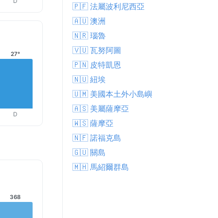
D
🇵🇫 法屬波利尼西亞
🇦🇺 澳洲
🇳🇷 瑙魯
🇻🇺 瓦努阿圖
27°
🇵🇳 皮特凱恩
🇳🇺 紐埃
🇺🇲 美國本土外小島嶼
🇦🇸 美屬薩摩亞
D
🇼🇸 薩摩亞
🇳🇫 諾福克島
🇬🇺 關島
🇲🇭 馬紹爾群島
368