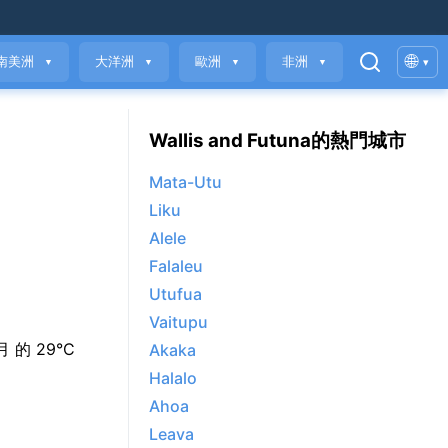
🌐
南美洲
大洋洲
歐洲
非洲
▾
▼
▼
▼
▼
Wallis and Futuna的熱門城市
Mata-Utu
Liku
Alele
Falaleu
Utufua
Vaitupu
4月 的 29°C
Akaka
Halalo
Ahoa
Leava