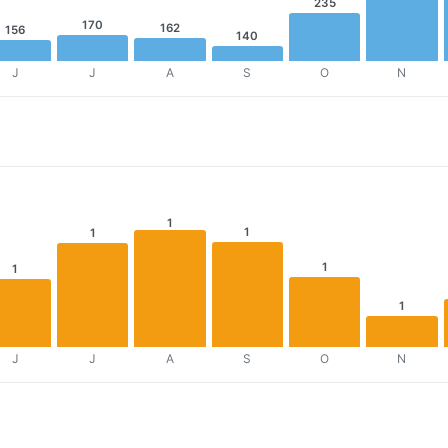
235
170
162
156
140
J
J
A
S
O
N
1
1
1
1
1
1
J
J
A
S
O
N