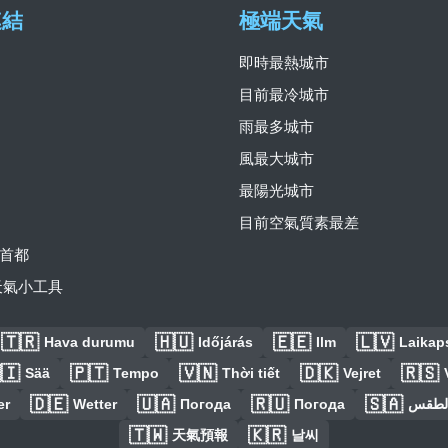
連結
極端天氣
即時最熱城市
目前最冷城市
雨最多城市
風最大城市
最陽光城市
目前空氣質素最差
首都
費天氣小工具
🇹🇷
🇭🇺
🇪🇪
🇱🇻
Hava durumu
Időjárás
Ilm
Laikaps
🇮
🇵🇹
🇻🇳
🇩🇰
🇷🇸
Sää
Tempo
Thời tiết
Vejret
🇩🇪
🇺🇦
🇷🇺
🇸🇦
er
Wetter
Погода
Погода
الطق
🇹🇼
🇰🇷
天氣預報
날씨