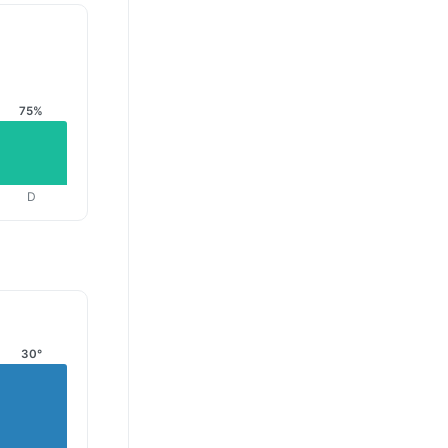
75%
D
30°