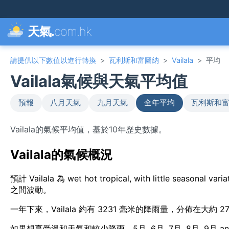
天氣.
com.hk
請提供以下數值以進行轉換
>
瓦利斯和富圖納
>
Vailala
>
平均
Vailala氣候與天氣平均值
預報
八月天氣
九月天氣
全年平均
瓦利斯和富
Vailala的氣候平均值，基於10年歷史數據。
Vailala的氣候概況
預計 Vailala 為 wet hot tropical, with little seas
之間波動。
一年下來，Vailala 約有 3231 毫米的降雨量，分佈在大約 2
如果想享受溫和天氣和較少降雨，5月, 6月, 7月, 8月, 9月 and