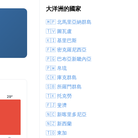
大洋洲的國家
🇲🇵 北馬里亞納群島
🇹🇻 圖瓦盧
🇰🇮 基里巴斯
🇫🇲 密克羅尼西亞
🇵🇬 巴布亞新畿內亞
🇵🇼 帛琉
🇨🇰 庫克群島
🇸🇧 所羅門群島
🇹🇰 托克勞
29°
🇫🇯 斐濟
🇳🇨 新喀里多尼亞
🇳🇿 新西蘭
🇹🇴 東加