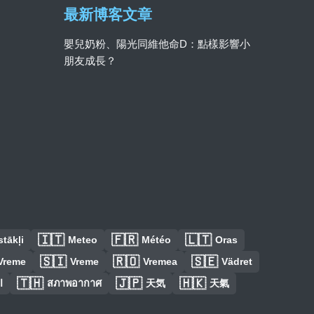
最新博客文章
嬰兒奶粉、陽光同維他命D：點樣影響小
朋友成長？
🇮🇹
🇫🇷
🇱🇹
tākļi
Meteo
Météo
Oras
🇸🇮
🇷🇴
🇸🇪
Vreme
Vreme
Vremea
Vädret
🇹🇭
🇯🇵
🇭🇰
ا
สภาพอากาศ
天気
天氣