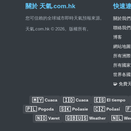
關於 天氣.com.hk
快速
您可信賴的全球城市即時天氣預報來源。
關於我們
聯絡我們
天氣.com.hk © 2026。版權所有。
博客
網站地圖
所有洲際
所有國家
世界各國
🧩 免
🇲🇾
🇮🇩
🇪🇸
Cuaca
Cuaca
El tiempo
🇵🇱
🇸🇰
🇨🇿

Pogoda
Počasie
Počasí
🇳🇴
🇬🇧🇺🇸
🇳🇱
Været
Weather
We