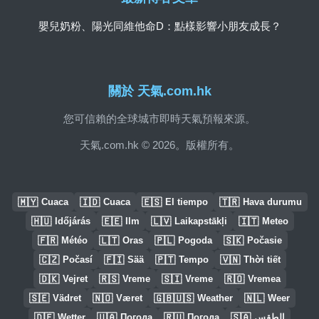
嬰兒奶粉、陽光同維他命D：點樣影響小朋友成長？
關於 天氣.com.hk
您可信賴的全球城市即時天氣預報來源。
天氣.com.hk © 2026。版權所有。
🇲🇾
🇮🇩
🇪🇸
🇹🇷
Cuaca
Cuaca
El tiempo
Hava durumu
🇭🇺
🇪🇪
🇱🇻
🇮🇹
Időjárás
Ilm
Laikapstākļi
Meteo
🇫🇷
🇱🇹
🇵🇱
🇸🇰
Météo
Oras
Pogoda
Počasie
🇨🇿
🇫🇮
🇵🇹
🇻🇳
Počasí
Sää
Tempo
Thời tiết
🇩🇰
🇷🇸
🇸🇮
🇷🇴
Vejret
Vreme
Vreme
Vremea
🇸🇪
🇳🇴
🇬🇧🇺🇸
🇳🇱
Vädret
Været
Weather
Weer
🇩🇪
🇺🇦
🇷🇺
🇸🇦
Wetter
Погода
Погода
الطقس