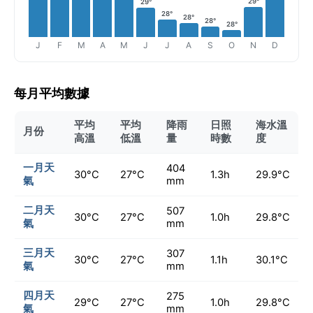
29°
29°
28°
28°
28°
28°
J
F
M
A
M
J
J
A
S
O
N
D
每月平均數據
平均
平均
降雨
日照
海水溫
月份
高溫
低溫
量
時數
度
一月天
404
30°C
27°C
1.3h
29.9°C
氣
mm
二月天
507
30°C
27°C
1.0h
29.8°C
氣
mm
三月天
307
30°C
27°C
1.1h
30.1°C
氣
mm
四月天
275
29°C
27°C
1.0h
29.8°C
氣
mm