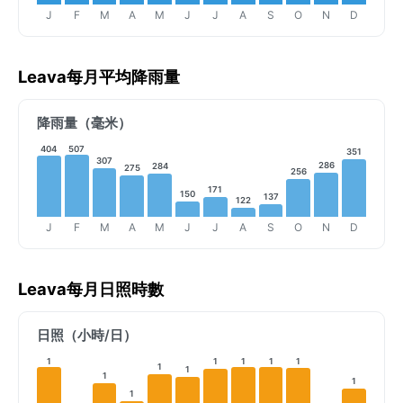
J
F
M
A
M
J
J
A
S
O
N
D
Leava每月平均降雨量
降雨量（毫米）
404
507
351
307
286
284
275
256
171
150
137
122
J
F
M
A
M
J
J
A
S
O
N
D
Leava每月日照時數
日照（小時/日）
1
1
1
1
1
1
1
1
1
1