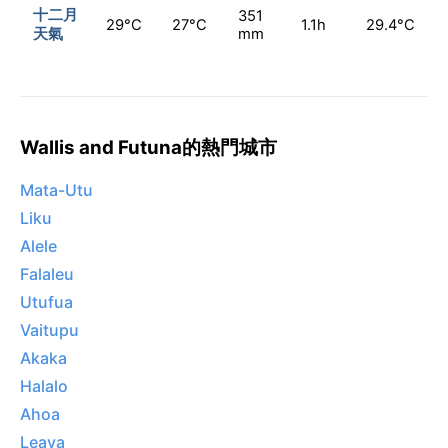
十二月
351
29°C
27°C
1.1h
29.4°C
天氣
mm
Wallis and Futuna的熱門城市
Mata-Utu
Liku
Alele
Falaleu
Utufua
Vaitupu
Akaka
Halalo
Ahoa
Leava