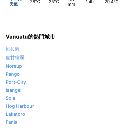
28°C
25°C
1.4h
29.4°C
天氣
mm
Vanuatu的熱門城市
維拉港
盧甘維爾
Norsup
Pango
Port-Olry
Isangel
Sola
Hog Harbour
Lakatoro
Fanla