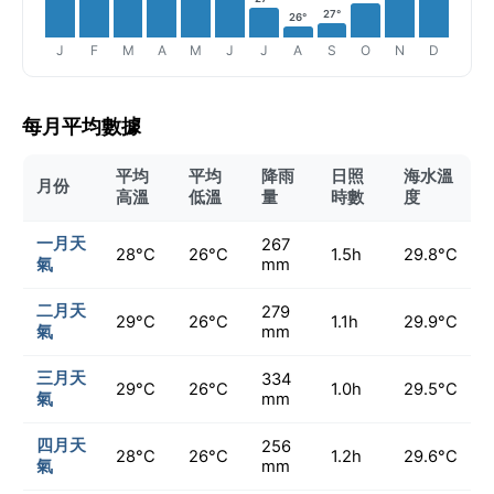
27°
26°
J
F
M
A
M
J
J
A
S
O
N
D
每月平均數據
平均
平均
降雨
日照
海水溫
月份
高溫
低溫
量
時數
度
一月天
267
28°C
26°C
1.5h
29.8°C
氣
mm
二月天
279
29°C
26°C
1.1h
29.9°C
氣
mm
三月天
334
29°C
26°C
1.0h
29.5°C
氣
mm
四月天
256
28°C
26°C
1.2h
29.6°C
氣
mm