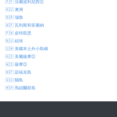
🇵🇫 法屬波利尼西亞
🇦🇺 澳洲
🇳🇷 瑙魯
🇼🇫 瓦利斯和富圖納
🇵🇳 皮特凱恩
🇳🇺 紐埃
🇺🇲 美國本土外小島嶼
🇦🇸 美屬薩摩亞
🇼🇸 薩摩亞
🇳🇫 諾福克島
🇬🇺 關島
🇲🇭 馬紹爾群島