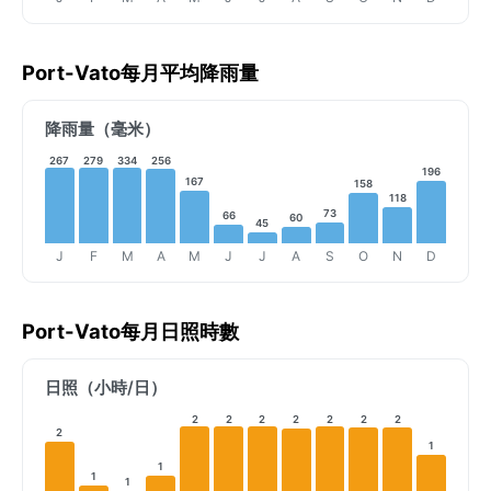
Port-Vato每月平均降雨量
降雨量（毫米）
267
279
334
256
196
167
158
118
73
66
60
45
J
F
M
A
M
J
J
A
S
O
N
D
Port-Vato每月日照時數
日照（小時/日）
2
2
2
2
2
2
2
2
1
1
1
1