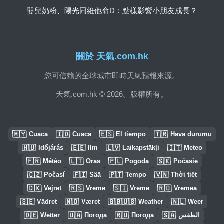
嬰兒奶粉、陽光同維他命D：點樣影響小朋友成長？
關於 天氣.com.hk
您可信賴的全球城市即時天氣預報來源。
天氣.com.hk © 2026。版權所有。
🇲🇾
🇮🇩
🇪🇸
🇹🇷
Cuaca
Cuaca
El tiempo
Hava durumu
🇭🇺
🇪🇪
🇱🇻
🇮🇹
Időjárás
Ilm
Laikapstākļi
Meteo
🇫🇷
🇱🇹
🇵🇱
🇸🇰
Météo
Oras
Pogoda
Počasie
🇨🇿
🇫🇮
🇵🇹
🇻🇳
Počasí
Sää
Tempo
Thời tiết
🇩🇰
🇷🇸
🇸🇮
🇷🇴
Vejret
Vreme
Vreme
Vremea
🇸🇪
🇳🇴
🇬🇧🇺🇸
🇳🇱
Vädret
Været
Weather
Weer
🇩🇪
🇺🇦
🇷🇺
🇸🇦
Wetter
Погода
Погода
الطقس