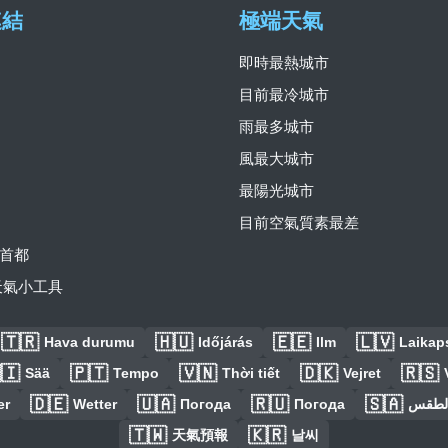
連結
極端天氣
即時最熱城市
目前最冷城市
雨最多城市
風最大城市
最陽光城市
目前空氣質素最差
首都
費天氣小工具
🇹🇷
🇭🇺
🇪🇪
🇱🇻
Hava durumu
Időjárás
Ilm
Laikaps
🇮
🇵🇹
🇻🇳
🇩🇰
🇷🇸
Sää
Tempo
Thời tiết
Vejret
🇩🇪
🇺🇦
🇷🇺
🇸🇦
er
Wetter
Погода
Погода
الطق
🇹🇼
🇰🇷
天氣預報
날씨