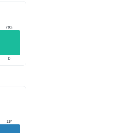
76%
D
28°