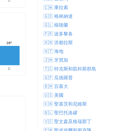
D
🇨🇼 庫拉索
🇬🇩 格林納達
🇬🇱 格陵蘭
🇵🇷 波多黎各
🇭🇳 洪都拉斯
26°
🇭🇹 海地
🇯🇲 牙買加
🇹🇨 特克斯和凱科斯群島
D
🇬🇵 瓜德羅普
🇧🇲 百慕大
🇺🇸 美國
🇰🇳 聖基茨和尼維斯
🇧🇱 聖巴托洛繆
🇻🇨 聖文森及格瑞那丁
🇵🇲 聖皮埃爾和密克隆