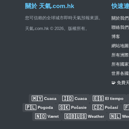
關於 天氣.com.hk
快速
您可信賴的全球城市即時天氣預報來源。
關於我們
聯絡我們
天氣.com.hk © 2026。版權所有。
博客
網站地圖
所有洲際
所有國家
世界各國
🧩 免
🇲🇾
🇮🇩
🇪🇸
Cuaca
Cuaca
El tiempo
🇵🇱
🇸🇰
🇨🇿

Pogoda
Počasie
Počasí
🇳🇴
🇬🇧🇺🇸
🇳🇱
Været
Weather
We