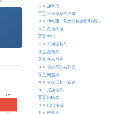
🇨🇦 加拿大
🇹🇹 千里達及托巴哥
🇧🇶 博奈爾、聖尤斯特歇斯和薩巴
🇬🇹 危地馬拉
🇨🇺 古巴
🇨🇷 哥斯達黎加
🇲🇽 墨西哥
🇩🇲 多米尼克
🇩🇴 多米尼加共和國
🇦🇮 安圭拉
🇦🇬 安提瓜和巴布達
🇳🇮 尼加拉瓜
27°
🇧🇸 巴哈馬
🇧🇧 巴巴多斯
🇵🇦 巴拿馬