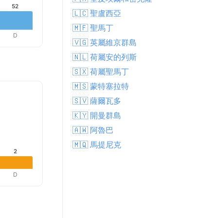
52
🇱🇨 聖盧西亞
🇲🇫 聖馬丁
D
🇻🇬 英屬維京群島
🇳🇱 荷屬安的列斯
🇸🇽 荷屬聖馬丁
🇲🇸 蒙特塞拉特
🇸🇻 薩爾瓦多
🇰🇾 開曼群島
🇦🇼 阿魯巴
🇲🇶 馬提尼克
2
D