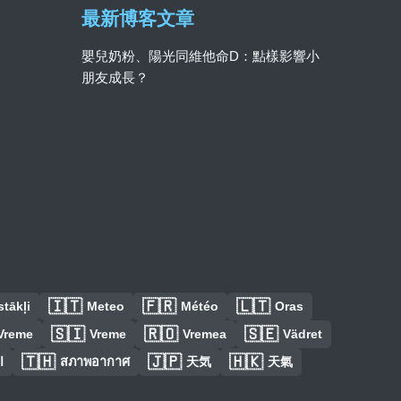
最新博客文章
嬰兒奶粉、陽光同維他命D：點樣影響小
朋友成長？
🇮🇹
🇫🇷
🇱🇹
tākļi
Meteo
Météo
Oras
🇸🇮
🇷🇴
🇸🇪
Vreme
Vreme
Vremea
Vädret
🇹🇭
🇯🇵
🇭🇰
ا
สภาพอากาศ
天気
天氣