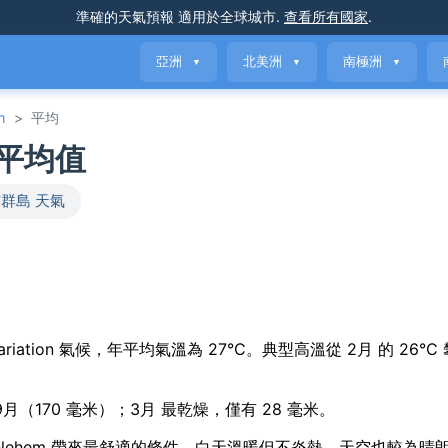
準確的天氣預報
適用於全球城市
.
查看所有國家
.
亞洲
北美洲
南極洲
▼
▼
▼
m
>
平均
氣平均值
群島 天氣
seasonal variation 氣候，年平均氣溫為 27°C。典型高溫從 2月 的 26°
在 9月（170 毫米）；3月 最乾燥，僅有 28 毫米。
pper Bethlehem 帶來最舒適的條件，白天溫暖但不炎熱，天空也較為晴