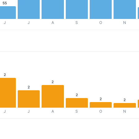
55
J
J
A
S
O
N
2
2
2
2
2
2
J
J
A
S
O
N