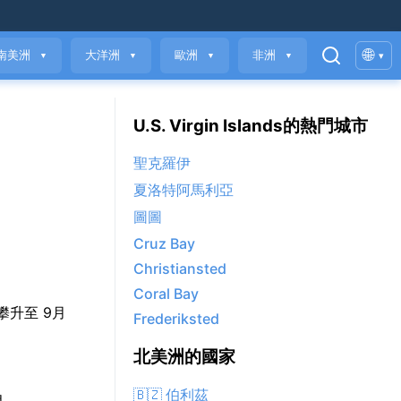
🌐
南美洲
大洋洲
歐洲
非洲
▾
▼
▼
▼
▼
U.S. Virgin Islands的熱門城市
聖克羅伊
夏洛特阿馬利亞
圖圖
Cruz Bay
Christiansted
Coral Bay
C 攀升至 9月
Frederiksted
北美洲的國家
🇧🇿 伯利茲
朗。