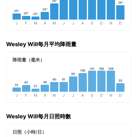
26°
26°
25°
25°
25°
25°
J
F
M
A
M
J
J
A
S
O
N
D
Wesley Will每月平均降雨量
降雨量（毫米）
141
166
168
106
90
61
60
55
46
45
32
27
J
F
M
A
M
J
J
A
S
O
N
D
Wesley Will每月日照時數
日照（小時/日）