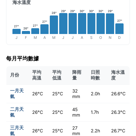
海水溫度
29°
29°
30°
30°
30°
29°
28°
27°
27°
27°
27°
26°
J
F
M
A
M
J
J
A
S
O
N
D
每月平均數據
平均
平均
降雨
日照
海水溫
月份
高溫
低溫
量
時數
度
一月天
32
26°C
25°C
2.0h
26.6°C
氣
mm
二月天
45
26°C
25°C
1.7h
26.3°C
氣
mm
三月天
27
26°C
25°C
2.2h
26.7°C
氣
mm