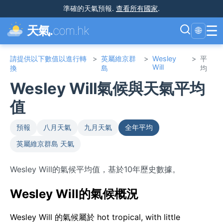
準確的天氣預報
.
查看所有國家
.
☰
天氣.
com.hk
🌐
請提供以下數值以進行轉
>
英屬維京群
>
Wesley
>
平
Will
換
島
均
Wesley Will氣候與天氣平均
值
預報
八月天氣
九月天氣
全年平均
英屬維京群島 天氣
Wesley Will的氣候平均值，基於10年歷史數據。
Wesley Will的氣候概況
Wesley Will 的氣候屬於 hot tropical, with little