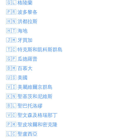
🇬🇱 格陵蘭
🇵🇷 波多黎各
🇭🇳 洪都拉斯
🇭🇹 海地
🇯🇲 牙買加
🇹🇨 特克斯和凱科斯群島
🇬🇵 瓜德羅普
🇧🇲 百慕大
🇺🇸 美國
🇻🇮 美屬維爾京群島
🇰🇳 聖基茨和尼維斯
🇧🇱 聖巴托洛繆
🇻🇨 聖文森及格瑞那丁
🇵🇲 聖皮埃爾和密克隆
🇱🇨 聖盧西亞