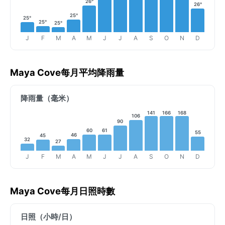
26°
26°
25°
25°
25°
25°
J
F
M
A
M
J
J
A
S
O
N
D
Maya Cove每月平均降雨量
降雨量（毫米）
141
166
168
106
90
61
60
55
46
45
32
27
J
F
M
A
M
J
J
A
S
O
N
D
Maya Cove每月日照時數
日照（小時/日）