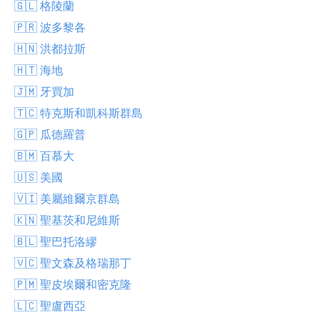
🇬🇱 格陵蘭
🇵🇷 波多黎各
🇭🇳 洪都拉斯
🇭🇹 海地
🇯🇲 牙買加
🇹🇨 特克斯和凱科斯群島
🇬🇵 瓜德羅普
🇧🇲 百慕大
🇺🇸 美國
🇻🇮 美屬維爾京群島
🇰🇳 聖基茨和尼維斯
🇧🇱 聖巴托洛繆
🇻🇨 聖文森及格瑞那丁
🇵🇲 聖皮埃爾和密克隆
🇱🇨 聖盧西亞