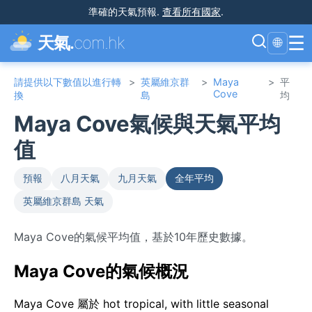
準確的天氣預報
.
查看所有國家
.
☰
天氣.
com.hk
🌐
請提供以下數值以進行轉
>
英屬維京群
>
Maya
>
平
Cove
換
島
均
Maya Cove氣候與天氣平均
值
預報
八月天氣
九月天氣
全年平均
英屬維京群島 天氣
Maya Cove的氣候平均值，基於10年歷史數據。
Maya Cove的氣候概況
Maya Cove 屬於 hot tropical, with little seasonal