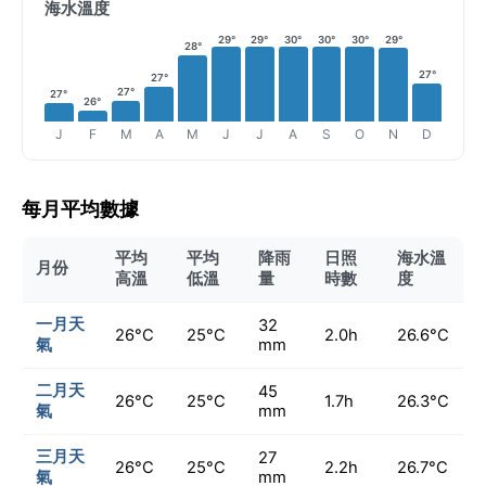
海水溫度
29°
29°
30°
30°
30°
29°
28°
27°
27°
27°
27°
26°
J
F
M
A
M
J
J
A
S
O
N
D
每月平均數據
平均
平均
降雨
日照
海水溫
月份
高溫
低溫
量
時數
度
一月天
32
26°C
25°C
2.0h
26.6°C
氣
mm
二月天
45
26°C
25°C
1.7h
26.3°C
氣
mm
三月天
27
26°C
25°C
2.2h
26.7°C
氣
mm