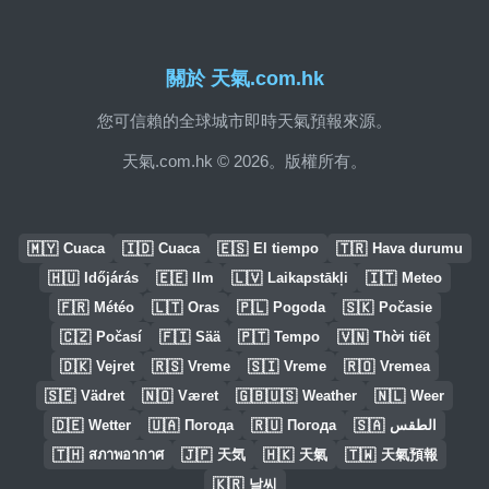
關於 天氣.com.hk
您可信賴的全球城市即時天氣預報來源。
天氣.com.hk © 2026。版權所有。
🇲🇾
🇮🇩
🇪🇸
🇹🇷
Cuaca
Cuaca
El tiempo
Hava durumu
🇭🇺
🇪🇪
🇱🇻
🇮🇹
Időjárás
Ilm
Laikapstākļi
Meteo
🇫🇷
🇱🇹
🇵🇱
🇸🇰
Météo
Oras
Pogoda
Počasie
🇨🇿
🇫🇮
🇵🇹
🇻🇳
Počasí
Sää
Tempo
Thời tiết
🇩🇰
🇷🇸
🇸🇮
🇷🇴
Vejret
Vreme
Vreme
Vremea
🇸🇪
🇳🇴
🇬🇧🇺🇸
🇳🇱
Vädret
Været
Weather
Weer
🇩🇪
🇺🇦
🇷🇺
🇸🇦
Wetter
Погода
Погода
الطقس
🇹🇭
🇯🇵
🇭🇰
🇹🇼
สภาพอากาศ
天気
天氣
天氣預報
🇰🇷
날씨