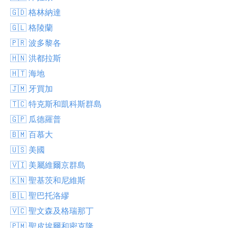
🇬🇩 格林納達
🇬🇱 格陵蘭
🇵🇷 波多黎各
🇭🇳 洪都拉斯
🇭🇹 海地
🇯🇲 牙買加
🇹🇨 特克斯和凱科斯群島
🇬🇵 瓜德羅普
🇧🇲 百慕大
🇺🇸 美國
🇻🇮 美屬維爾京群島
🇰🇳 聖基茨和尼維斯
🇧🇱 聖巴托洛繆
🇻🇨 聖文森及格瑞那丁
🇵🇲 聖皮埃爾和密克隆