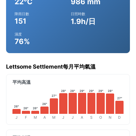
22°C
986 mm
降雨日數
日照時數
151
1.9h/日
濕度
76%
Lettsome Settlement每月平均氣溫
平均高溫
28°
28°
29°
29°
29°
28°
27°
27°
26°
26°
26°
26°
J
F
M
A
M
J
J
A
S
O
N
D