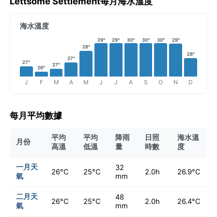
Lettsome Settlement每月海水溫度
海水溫度
29°
29°
30°
30°
30°
29°
28°
28°
27°
27°
27°
26°
J
F
M
A
M
J
J
A
S
O
N
D
每月平均數據
平均
平均
降雨
日照
海水溫
月份
高溫
低溫
量
時數
度
一月天
32
26°C
25°C
2.0h
26.9°C
氣
mm
二月天
48
26°C
25°C
2.0h
26.4°C
氣
mm