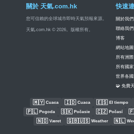
關於 天氣.com.hk
快速
您可信賴的全球城市即時天氣預報來源。
關於我們
聯絡我們
天氣.com.hk © 2026。版權所有。
博客
網站地圖
所有洲際
所有國家
世界各國
🧩 免
🇲🇾
🇮🇩
🇪🇸
Cuaca
Cuaca
El tiempo
🇵🇱
🇸🇰
🇨🇿

Pogoda
Počasie
Počasí
🇳🇴
🇬🇧🇺🇸
🇳🇱
Været
Weather
We