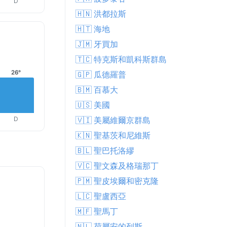
D
🇭🇳 洪都拉斯
🇭🇹 海地
🇯🇲 牙買加
🇹🇨 特克斯和凱科斯群島
26°
🇬🇵 瓜德羅普
🇧🇲 百慕大
🇺🇸 美國
D
🇻🇮 美屬維爾京群島
🇰🇳 聖基茨和尼維斯
🇧🇱 聖巴托洛繆
🇻🇨 聖文森及格瑞那丁
🇵🇲 聖皮埃爾和密克隆
🇱🇨 聖盧西亞
🇲🇫 聖馬丁
🇳🇱 荷屬安的列斯