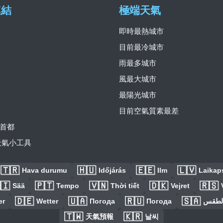
連結
極端天氣
即時最熱城市
目前最冷城市
雨最多城市
風最大城市
最陽光城市
目前空氣質素最差
首都
費天氣小工具
🇹🇷
🇭🇺
🇪🇪
🇱🇻
Hava durumu
Időjárás
Ilm
Laikaps
🇮
🇵🇹
🇻🇳
🇩🇰
🇷🇸
Sää
Tempo
Thời tiết
Vejret
🇩🇪
🇺🇦
🇷🇺
🇸🇦
er
Wetter
Погода
Погода
الطق
🇹🇼
🇰🇷
天氣預報
날씨