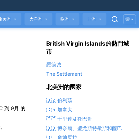
🌐
南美洲
大洋洲
歐洲
非洲
▾
▼
▼
▼
▼
British Virgin Islands的熱門城
市
羅德城
The Settlement
北美洲的國家
🇧🇿 伯利茲
°C 到 9月 的
🇨🇦 加拿大
🇹🇹 千里達及托巴哥
米。
🇧🇶 博奈爾、聖尤斯特歇斯和薩巴
🇬🇹 危地馬拉