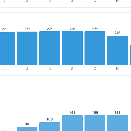
J
J
A
S
O
N
27°
27°
28°
27°
27°
26°
J
J
A
S
O
N
141
166
168
106
90