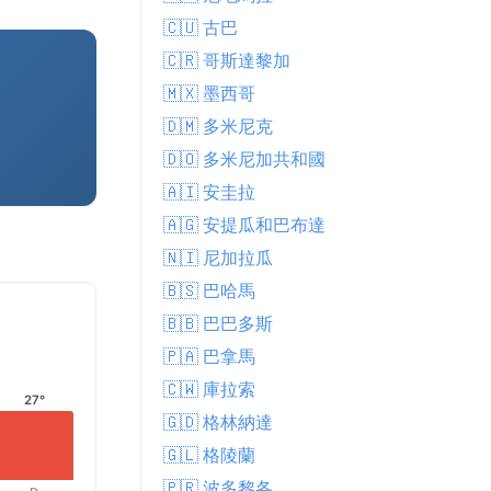
🇨🇺 古巴
🇨🇷 哥斯達黎加
🇲🇽 墨西哥
🇩🇲 多米尼克
🇩🇴 多米尼加共和國
🇦🇮 安圭拉
🇦🇬 安提瓜和巴布達
🇳🇮 尼加拉瓜
🇧🇸 巴哈馬
🇧🇧 巴巴多斯
🇵🇦 巴拿馬
🇨🇼 庫拉索
27°
🇬🇩 格林納達
🇬🇱 格陵蘭
🇵🇷 波多黎各