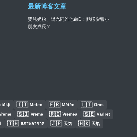
最新博客文章
嬰兒奶粉、陽光同維他命D：點樣影響小
朋友成長？
🇮🇹
🇫🇷
🇱🇹
tākļi
Meteo
Météo
Oras
🇸🇮
🇷🇴
🇸🇪
Vreme
Vreme
Vremea
Vädret
🇹🇭
🇯🇵
🇭🇰
ا
สภาพอากาศ
天気
天氣