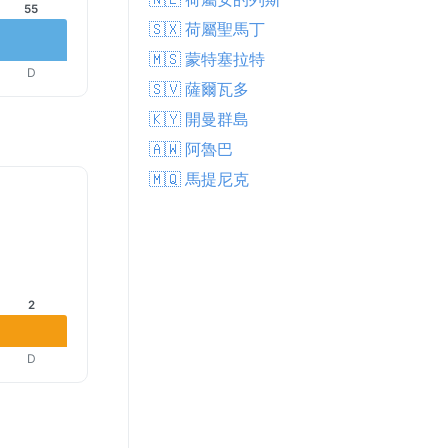
55
🇸🇽 荷屬聖馬丁
🇲🇸 蒙特塞拉特
D
🇸🇻 薩爾瓦多
🇰🇾 開曼群島
🇦🇼 阿魯巴
🇲🇶 馬提尼克
2
D