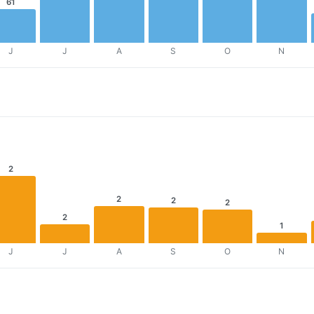
61
J
J
A
S
O
N
2
2
2
2
2
1
J
J
A
S
O
N