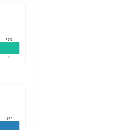
75%
D
27°