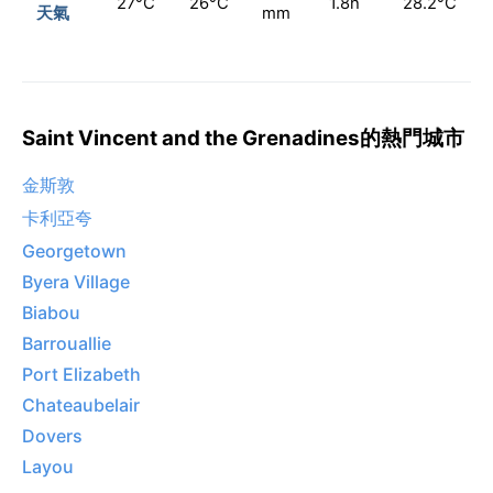
27°C
26°C
1.8h
28.2°C
天氣
mm
Saint Vincent and the Grenadines的熱門城市
金斯敦
卡利亞夸
Georgetown
Byera Village
Biabou
Barrouallie
Port Elizabeth
Chateaubelair
Dovers
Layou