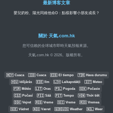
最新博客文章
嬰兒奶粉、陽光同維他命D：點樣影響小朋友成長？
關於 天氣.com.hk
您可信賴的全球城市即時天氣預報來源。
天氣.com.hk © 2026。版權所有。
🇲🇾
🇮🇩
🇪🇸
🇹🇷
Cuaca
Cuaca
El tiempo
Hava durumu
🇭🇺
🇪🇪
🇱🇻
🇮🇹
Időjárás
Ilm
Laikapstākļi
Meteo
🇫🇷
🇱🇹
🇵🇱
🇸🇰
Météo
Oras
Pogoda
Počasie
🇨🇿
🇫🇮
🇵🇹
🇻🇳
Počasí
Sää
Tempo
Thời tiết
🇩🇰
🇷🇸
🇸🇮
🇷🇴
Vejret
Vreme
Vreme
Vremea
🇸🇪
🇳🇴
🇬🇧🇺🇸
🇳🇱
Vädret
Været
Weather
Weer