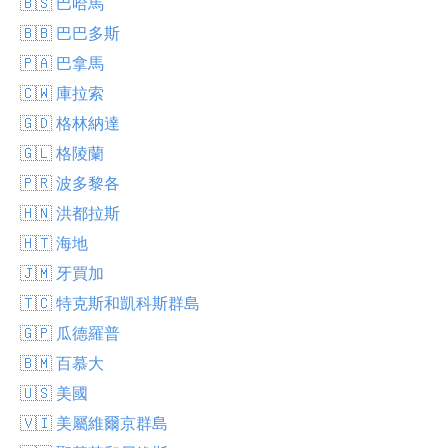
🇧🇸 巴哈馬
🇧🇧 巴巴多斯
🇵🇦 巴拿馬
🇨🇼 庫拉索
🇬🇩 格林納達
🇬🇱 格陵蘭
🇵🇷 波多黎各
🇭🇳 洪都拉斯
🇭🇹 海地
🇯🇲 牙買加
🇹🇨 特克斯和凱科斯群島
🇬🇵 瓜德羅普
🇧🇲 百慕大
🇺🇸 美國
🇻🇮 美屬維爾京群島