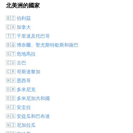
北美洲的國家
🇧🇿 伯利茲
🇨🇦 加拿大
🇹🇹 千里達及托巴哥
🇧🇶 博奈爾、聖尤斯特歇斯和薩巴
🇬🇹 危地馬拉
🇨🇺 古巴
🇨🇷 哥斯達黎加
🇲🇽 墨西哥
🇩🇲 多米尼克
🇩🇴 多米尼加共和國
🇦🇮 安圭拉
🇦🇬 安提瓜和巴布達
🇳🇮 尼加拉瓜