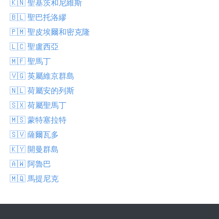
🇰🇳 聖基茨和尼維斯
🇧🇱 聖巴托洛繆
🇵🇲 聖皮埃爾和密克隆
🇱🇨 聖盧西亞
🇲🇫 聖馬丁
🇻🇬 英屬維京群島
🇳🇱 荷屬安的列斯
🇸🇽 荷屬聖馬丁
🇲🇸 蒙特塞拉特
🇸🇻 薩爾瓦多
🇰🇾 開曼群島
🇦🇼 阿魯巴
🇲🇶 馬提尼克