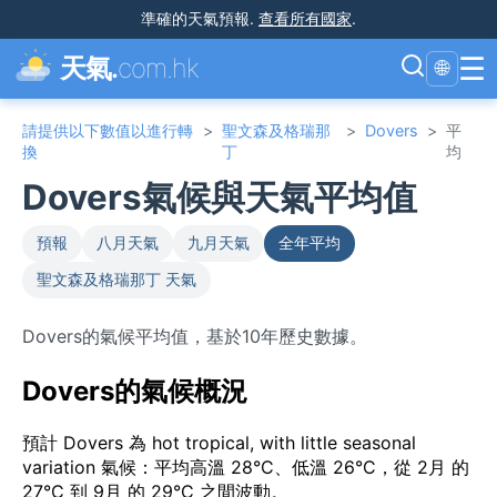
準確的天氣預報
.
查看所有國家
.
☰
天氣.
com.hk
🌐
請提供以下數值以進行轉
>
聖文森及格瑞那
>
Dovers
>
平
換
丁
均
Dovers氣候與天氣平均值
預報
八月天氣
九月天氣
全年平均
聖文森及格瑞那丁 天氣
Dovers的氣候平均值，基於10年歷史數據。
Dovers的氣候概況
預計 Dovers 為 hot tropical, with little seasonal
variation 氣候：平均高溫 28°C、低溫 26°C，從 2月 的
27°C 到 9月 的 29°C 之間波動。