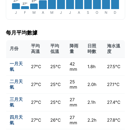
27°
27°
27°
J
F
M
A
M
J
J
A
S
O
N
D
每月平均數據
平均
平均
降雨
日照
海水溫
月份
高溫
低溫
量
時數
度
一月天
42
27°C
25°C
1.8h
27.5°C
氣
mm
二月天
25
27°C
25°C
2.0h
27.1°C
氣
mm
三月天
27
27°C
25°C
2.1h
27.4°C
氣
mm
四月天
27
27°C
26°C
2.2h
27.8°C
氣
mm