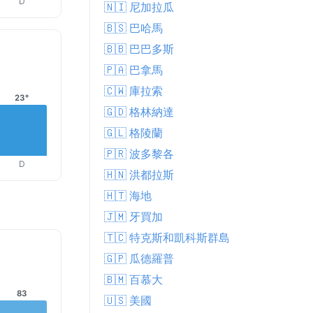
D
🇳🇮 尼加拉瓜
🇧🇸 巴哈馬
🇧🇧 巴巴多斯
🇵🇦 巴拿馬
🇨🇼 庫拉索
23°
🇬🇩 格林納達
🇬🇱 格陵蘭
🇵🇷 波多黎各
D
🇭🇳 洪都拉斯
🇭🇹 海地
🇯🇲 牙買加
🇹🇨 特克斯和凱科斯群島
🇬🇵 瓜德羅普
🇧🇲 百慕大
83
🇺🇸 美國