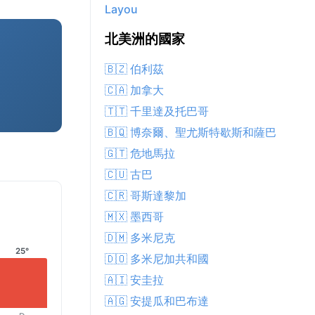
Layou
北美洲的國家
🇧🇿 伯利茲
🇨🇦 加拿大
🇹🇹 千里達及托巴哥
🇧🇶 博奈爾、聖尤斯特歇斯和薩巴
🇬🇹 危地馬拉
🇨🇺 古巴
🇨🇷 哥斯達黎加
🇲🇽 墨西哥
🇩🇲 多米尼克
25°
🇩🇴 多米尼加共和國
🇦🇮 安圭拉
🇦🇬 安提瓜和巴布達