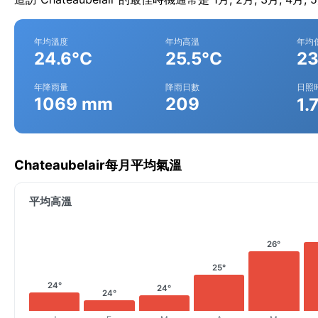
年均溫度
年均高溫
年均
24.6°C
25.5°C
23
年降雨量
降雨日數
日照
1069 mm
209
1.
Chateaubelair每月平均氣溫
平均高溫
26°
25°
24°
24°
24°