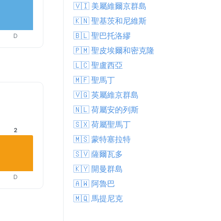
🇻🇮 美屬維爾京群島
🇰🇳 聖基茨和尼維斯
🇧🇱 聖巴托洛繆
D
🇵🇲 聖皮埃爾和密克隆
🇱🇨 聖盧西亞
🇲🇫 聖馬丁
🇻🇬 英屬維京群島
🇳🇱 荷屬安的列斯
🇸🇽 荷屬聖馬丁
2
🇲🇸 蒙特塞拉特
🇸🇻 薩爾瓦多
🇰🇾 開曼群島
D
🇦🇼 阿魯巴
🇲🇶 馬提尼克