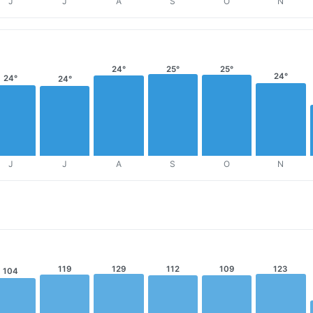
J
J
A
S
O
N
24°
25°
25°
24°
24°
24°
J
J
A
S
O
N
119
129
112
109
123
104