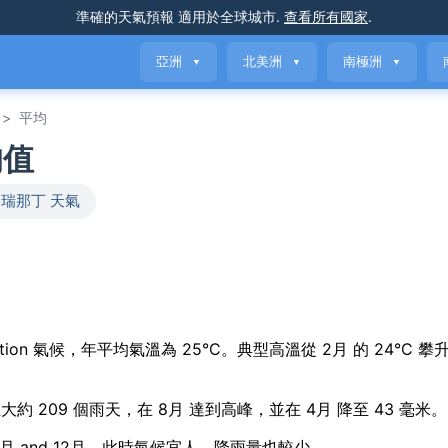
準確的天氣預報
適用於全球城市
.
查看所有國家
.
亞洲
北美洲
南極洲
▼
▼
▼
>
平均
均值
瑞那丁 天氣
asonal variation 氣候，年平均氣溫為 25°C。典型高溫從 2月 的 24°C 
佈在大約 209 個雨天，在 8月 達到高峰，並在 4月 降至 43 毫米。
4月, 5月 and 12月，此時氣候宜人，降雨量也較少。