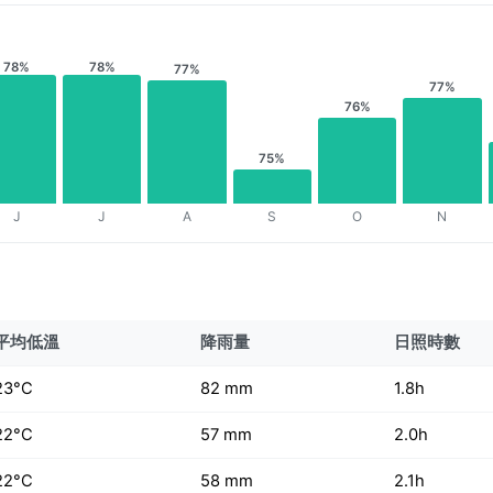
78%
78%
77%
77%
76%
75%
J
J
A
S
O
N
平均低溫
降雨量
日照時數
23°C
82 mm
1.8h
22°C
57 mm
2.0h
22°C
58 mm
2.1h