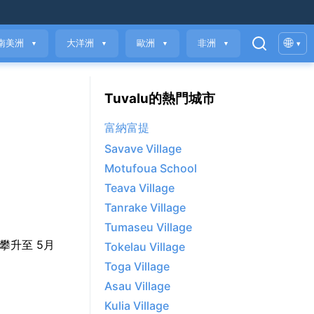
🌐
南美洲
大洋洲
歐洲
非洲
▾
▼
▼
▼
▼
Tuvalu的熱門城市
富納富提
Savave Village
Motufoua School
Teava Village
Tanrake Village
Tumaseu Village
°C 攀升至 5月
Tokelau Village
Toga Village
Asau Village
。
Kulia Village