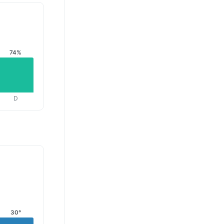
74%
D
30°