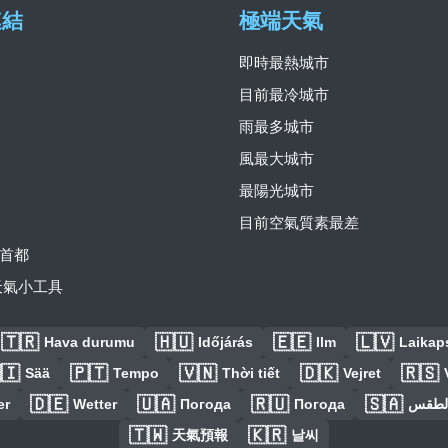
連結
極端天氣
即時最熱城市
目前最冷城市
雨最多城市
風最大城市
最陽光城市
目前空氣質素最差
首都
費天氣小工具
🇹🇷
🇭🇺
🇪🇪
🇱🇻
Hava durumu
Időjárás
Ilm
Laikaps
🇮
🇵🇹
🇻🇳
🇩🇰
🇷🇸
Sää
Tempo
Thời tiết
Vejret
🇩🇪
🇺🇦
🇷🇺
🇸🇦
er
Wetter
Погода
Погода
الطق
🇹🇼
🇰🇷
天氣預報
날씨