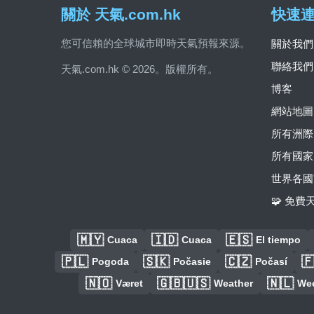
關於 天氣.com.hk
快速
您可信賴的全球城市即時天氣預報來源。
關於我們
聯絡我們
天氣.com.hk © 2026。版權所有。
博客
網站地圖
所有洲際
所有國家
世界各國
🧩 免
🇲🇾
🇮🇩
🇪🇸
Cuaca
Cuaca
El tiempo
🇵🇱
🇸🇰
🇨🇿

Pogoda
Počasie
Počasí
🇳🇴
🇬🇧🇺🇸
🇳🇱
Været
Weather
We