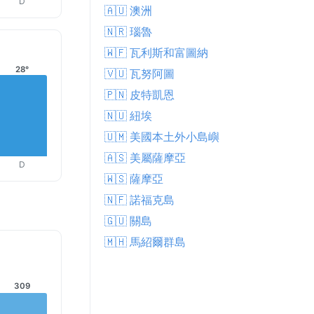
D
🇦🇺 澳洲
🇳🇷 瑙魯
🇼🇫 瓦利斯和富圖納
28°
🇻🇺 瓦努阿圖
🇵🇳 皮特凱恩
🇳🇺 紐埃
🇺🇲 美國本土外小島嶼
🇦🇸 美屬薩摩亞
D
🇼🇸 薩摩亞
🇳🇫 諾福克島
🇬🇺 關島
🇲🇭 馬紹爾群島
309