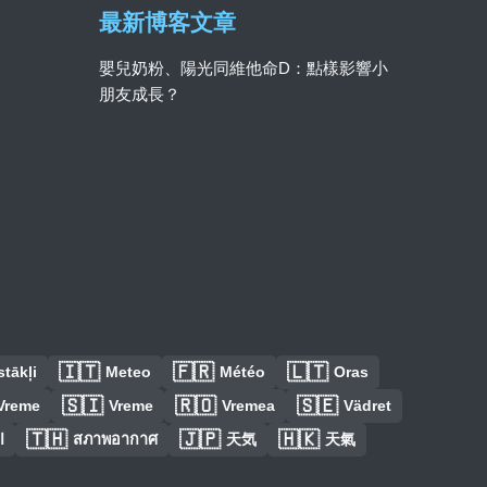
最新博客文章
嬰兒奶粉、陽光同維他命D：點樣影響小
朋友成長？
🇮🇹
🇫🇷
🇱🇹
tākļi
Meteo
Météo
Oras
🇸🇮
🇷🇴
🇸🇪
Vreme
Vreme
Vremea
Vädret
🇹🇭
🇯🇵
🇭🇰
ا
สภาพอากาศ
天気
天氣