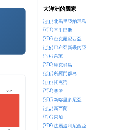
大洋洲的國家
🇲🇵 北馬里亞納群島
🇰🇮 基里巴斯
🇫🇲 密克羅尼西亞
🇵🇬 巴布亞新畿內亞
🇵🇼 帛琉
🇨🇰 庫克群島
🇸🇧 所羅門群島
🇹🇰 托克勞
🇫🇯 斐濟
29°
🇳🇨 新喀里多尼亞
🇳🇿 新西蘭
🇹🇴 東加
🇵🇫 法屬波利尼西亞