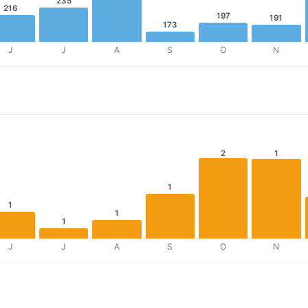
235
216
197
191
173
J
J
A
S
O
N
2
1
1
1
1
1
J
J
A
S
O
N