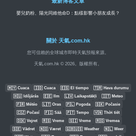
最新博客文章
嬰兒奶粉、陽光同維他命D：點樣影響小朋友成長？
關於 天氣.com.hk
您可信賴的全球城市即時天氣預報來源。
天氣.com.hk © 2026。版權所有。
🇲🇾
🇮🇩
🇪🇸
🇹🇷
Cuaca
Cuaca
El tiempo
Hava durumu
🇭🇺
🇪🇪
🇱🇻
🇮🇹
Időjárás
Ilm
Laikapstākļi
Meteo
🇫🇷
🇱🇹
🇵🇱
🇸🇰
Météo
Oras
Pogoda
Počasie
🇨🇿
🇫🇮
🇵🇹
🇻🇳
Počasí
Sää
Tempo
Thời tiết
🇩🇰
🇷🇸
🇸🇮
🇷🇴
Vejret
Vreme
Vreme
Vremea
🇸🇪
🇳🇴
🇬🇧🇺🇸
🇳🇱
Vädret
Været
Weather
Weer