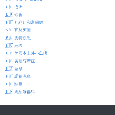
🇦🇺 澳洲
🇳🇷 瑙魯
🇼🇫 瓦利斯和富圖納
🇻🇺 瓦努阿圖
🇵🇳 皮特凱恩
🇳🇺 紐埃
🇺🇲 美國本土外小島嶼
🇦🇸 美屬薩摩亞
🇼🇸 薩摩亞
🇳🇫 諾福克島
🇬🇺 關島
🇲🇭 馬紹爾群島