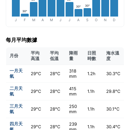
30°
30°
30°
J
F
M
A
M
J
J
A
S
O
N
D
每月平均數據
平均
平均
降雨
日照
海水溫
月份
高溫
低溫
量
時數
度
一月天
318
29°C
28°C
1.2h
30.3°C
氣
mm
二月天
415
29°C
28°C
1.1h
29.8°C
氣
mm
三月天
250
29°C
28°C
1.1h
30.1°C
氣
mm
四月天
239
29°C
28°C
1.1h
30.4°C
氣
mm