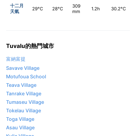
十二月
309
29°C
28°C
1.2h
30.2°C
天氣
mm
Tuvalu的熱門城市
富納富提
Savave Village
Motufoua School
Teava Village
Tanrake Village
Tumaseu Village
Tokelau Village
Toga Village
Asau Village