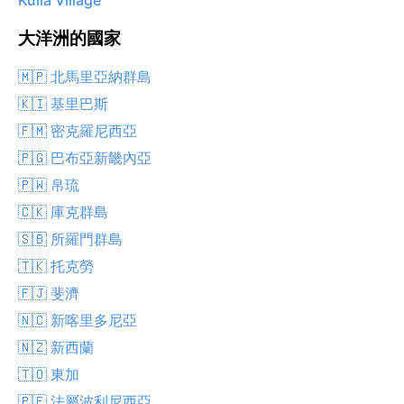
Kulia Village
大洋洲的國家
🇲🇵 北馬里亞納群島
🇰🇮 基里巴斯
🇫🇲 密克羅尼西亞
🇵🇬 巴布亞新畿內亞
🇵🇼 帛琉
🇨🇰 庫克群島
🇸🇧 所羅門群島
🇹🇰 托克勞
🇫🇯 斐濟
🇳🇨 新喀里多尼亞
🇳🇿 新西蘭
🇹🇴 東加
🇵🇫 法屬波利尼西亞