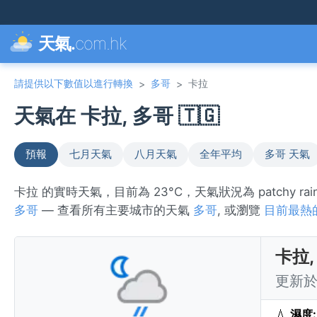
天氣.
com.hk
請提供以下數值以進行轉換
多哥
卡拉
>
>
天氣在 卡拉, 多哥 🇹🇬
預報
七月天氣
八月天氣
全年平均
多哥 天氣
卡拉 的實時天氣，目前為 23°C，天氣狀況為 patchy r
多哥
— 查看所有主要城市的天氣
多哥
, 或瀏覽
目前最熱
卡拉,
更新於 
💧
濕度: