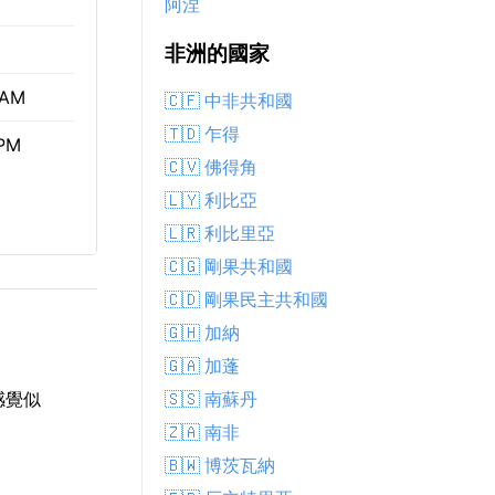
阿涅
非洲的國家
 AM
🇨🇫 中非共和國
🇹🇩 乍得
 PM
🇨🇻 佛得角
🇱🇾 利比亞
🇱🇷 利比里亞
🇨🇬 剛果共和國
🇨🇩 剛果民主共和國
🇬🇭 加納
🇬🇦 加蓬
🇸🇸 南蘇丹
感覺似
🇿🇦 南非
🇧🇼 博茨瓦納