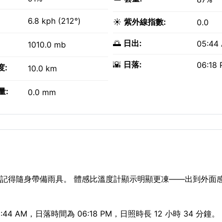
6.8 kph (212°)
☀️
紫外線指數:
0.0
🌅
日出:
05:44
1010.0 mb
🌇
日落:
06:18
度:
10.0 km
量:
0.0 mm
，記得隨身帶備雨具。 體感比溫度計顯示明顯更凍——出到外面
4 AM，日落時間為 06:18 PM，日照時長 12 小時 34 分鐘。