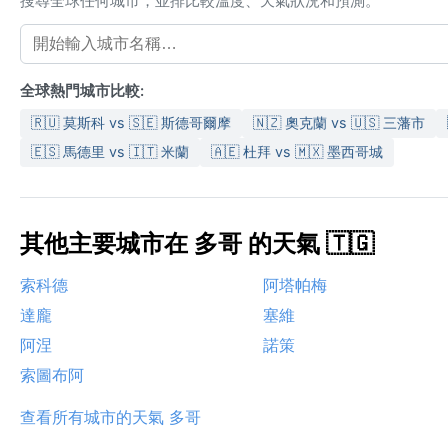
搜尋全球任何城市，並排比較溫度、天氣狀況和預測。
全球熱門城市比較:
🇷🇺 莫斯科 vs 🇸🇪 斯德哥爾摩
🇳🇿 奧克蘭 vs 🇺🇸 三藩市
🇪🇸 馬德里 vs 🇮🇹 米蘭
🇦🇪 杜拜 vs 🇲🇽 墨西哥城
其他主要城市在 多哥 的天氣 🇹🇬
索科德
阿塔帕梅
達龐
塞維
阿涅
諾策
索圖布阿
查看所有城市的天氣 多哥