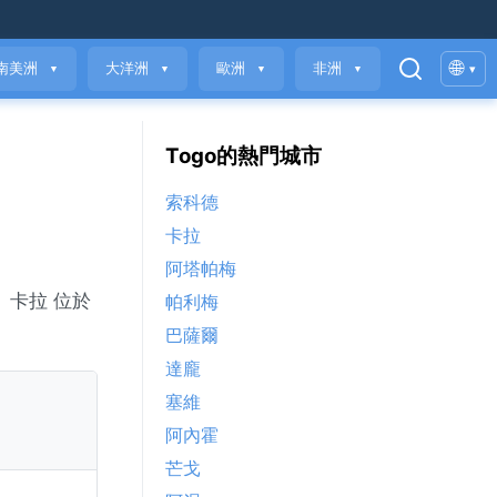
🌐
南美洲
大洋洲
歐洲
非洲
▾
▼
▼
▼
▼
Togo的熱門城市
索科德
卡拉
阿塔帕梅
數。卡拉 位於
帕利梅
巴薩爾
達龐
塞維
阿內霍
芒戈