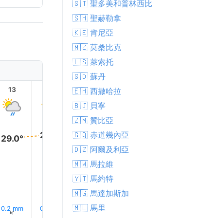
🇸🇹 聖多美和普林西比
🇸🇭 聖赫勒拿
🇰🇪 肯尼亞
🇲🇿 莫桑比克
🇱🇸 萊索托
🇸🇩 蘇丹
13
14
15
16
17
18
🇪🇭 西撒哈拉
🇧🇯 貝寧
🇿🇲 贊比亞
29.0°
🇬🇶 赤道幾內亞
29.0°
29.0°
28.0°
28.0°
🇩🇿 阿爾及利亞
26.0°
🇲🇼 馬拉維
🇾🇹 馬約特
🇲🇬 馬達加斯加
🇲🇱 馬里
12% 下
0.2 mm
0.8 mm
0.3 mm
0.0 mm
0.0 mm
↑
↑
↑
↑
↑
↑