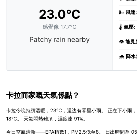
23.0°C
🌬️
風速:
感覺像 17.7°C
🌡️
氣壓:
Patchy rain nearby
👁️
能見
🌧️
降水
卡拉而家嘅天氣係點？
卡拉今晚持續溫暖，23°C，週边有零星小雨。 正在下小雨
18°C。 天氣悶熱難頂，濕度達 91%。
今日空氣清新——EPA指數1，PM2.5低至8。 日出時間為 05:4