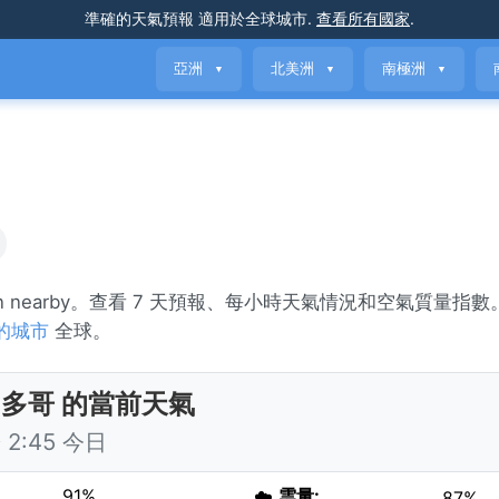
準確的天氣預報
適用於全球城市
.
查看所有國家
.
亞洲
北美洲
南極洲
▼
▼
▼
ain nearby。查看 7 天預報、每小時天氣情況和空氣質量指
的城市
全球。
 多哥 的當前天氣
2:45 今日
91%
☁️
雲量:
87%