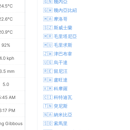
🇬🇳 幾內亞
24.5°C
28.1°C
🇬🇼 幾內亞比紹
🇲🇦 摩洛哥
22.6°C
23.2°C
🇸🇿 斯威士蘭
20.9°C
20.2°C
🇲🇷 毛里塔尼亞
🇲🇺 毛里求斯
92%
87%
🇿🇼 津巴布韋
4.0 kph
14.0 kph
🇺🇬 烏干達
🇷🇪 留尼汪
3.5 mm
10.5 mm
🇷🇼 盧旺達
5.0
6.0
🇰🇲 科摩羅
🇨🇮 科特迪瓦
5:45 AM
05:45 AM
🇹🇳 突尼斯
6:17 PM
06:17 PM
🇳🇦 納米比亞
🇸🇴 索馬里
ng Gibbous
Last Quarter