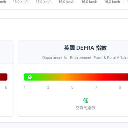
km/h
16.0 km/h
15.0 km/h
16.0 km/h
16.0 km/h
16.0 km/h
英國 DEFRA 指數
Department for Environment, Food & Rural Affair
1
6
1
3
5
7
9
低
空氣污染低