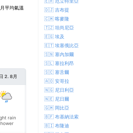
🇪🇷 厄立特里亞
7月平均氣溫
🇩🇯 吉布提
🇨🇲 喀麥隆
🇹🇿 坦尚尼亞
🇪🇬 埃及
🇪🇹 埃塞俄比亞
🇸🇳 塞內加爾
🇸🇱 塞拉利昂
🇸🇨 塞舌爾
日 2. 8月
週一 3. 8月
🇦🇴 安哥拉
🇳🇬 尼日利亞
🇳🇪 尼日爾
🇬🇲 岡比亞
🇧🇫 布基納法索
ght rain
Fog
shower
🇧🇮 布隆迪