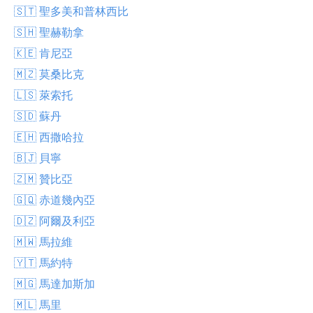
🇸🇹 聖多美和普林西比
🇸🇭 聖赫勒拿
🇰🇪 肯尼亞
🇲🇿 莫桑比克
🇱🇸 萊索托
🇸🇩 蘇丹
🇪🇭 西撒哈拉
🇧🇯 貝寧
🇿🇲 贊比亞
🇬🇶 赤道幾內亞
🇩🇿 阿爾及利亞
🇲🇼 馬拉維
🇾🇹 馬約特
🇲🇬 馬達加斯加
🇲🇱 馬里