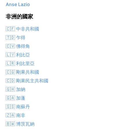
Anse Lazio
非洲的國家
🇨🇫 中非共和國
🇹🇩 乍得
🇨🇻 佛得角
🇱🇾 利比亞
🇱🇷 利比里亞
🇨🇬 剛果共和國
🇨🇩 剛果民主共和國
🇬🇭 加納
🇬🇦 加蓬
🇸🇸 南蘇丹
🇿🇦 南非
🇧🇼 博茨瓦納