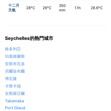
十二月
350
28°C
26°C
1.1h
28.6°C
天氣
mm
Seychelles的熱門城市
維多利亞
珀塞維蘭斯
安斯布瓦洛
貝爾翁布爾
博瓦隆
卡斯卡德
安斯羅亞爾
Takamaka
Port Glaud