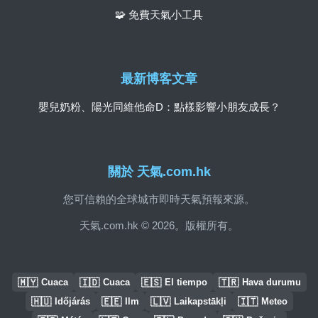
🧩 免費天氣小工具
最新博客文章
嬰兒奶粉、陽光同維他命D：點樣影響小朋友成長？
關於 天氣.com.hk
您可信賴的全球城市即時天氣預報來源。
天氣.com.hk © 2026。版權所有。
🇲🇾
🇮🇩
🇪🇸
🇹🇷
Cuaca
Cuaca
El tiempo
Hava durumu
🇭🇺
🇪🇪
🇱🇻
🇮🇹
Időjárás
Ilm
Laikapstākļi
Meteo