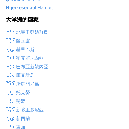
Ngerkeseuaol Hamlet
大洋洲的國家
🇲🇵 北馬里亞納群島
🇹🇻 圖瓦盧
🇰🇮 基里巴斯
🇫🇲 密克羅尼西亞
🇵🇬 巴布亞新畿內亞
🇨🇰 庫克群島
🇸🇧 所羅門群島
🇹🇰 托克勞
🇫🇯 斐濟
🇳🇨 新喀里多尼亞
🇳🇿 新西蘭
🇹🇴 東加