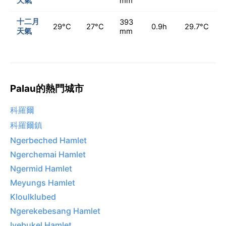
天氣
mm
十二月
393
29°C
27°C
0.9h
29.7°C
天氣
mm
Palau的熱門城市
科羅爾
科羅爾鎮
Ngerbeched Hamlet
Ngerchemai Hamlet
Ngermid Hamlet
Meyungs Hamlet
Kloulklubed
Ngerekebesang Hamlet
Iyebukel Hamlet