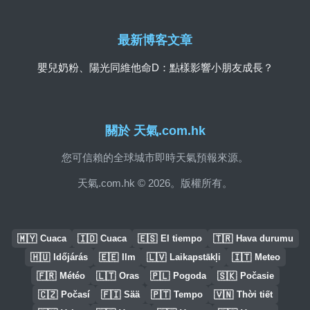
最新博客文章
嬰兒奶粉、陽光同維他命D：點樣影響小朋友成長？
關於 天氣.com.hk
您可信賴的全球城市即時天氣預報來源。
天氣.com.hk © 2026。版權所有。
🇲🇾
🇮🇩
🇪🇸
🇹🇷
Cuaca
Cuaca
El tiempo
Hava durumu
🇭🇺
🇪🇪
🇱🇻
🇮🇹
Időjárás
Ilm
Laikapstākļi
Meteo
🇫🇷
🇱🇹
🇵🇱
🇸🇰
Météo
Oras
Pogoda
Počasie
🇨🇿
🇫🇮
🇵🇹
🇻🇳
Počasí
Sää
Tempo
Thời tiết