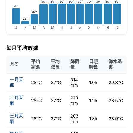
30°
30°
30°
30°
30°
30°
30°
30°
30°
29°
29°
29°
J
F
M
A
M
J
J
A
S
O
N
D
每月平均數據
平均
平均
降雨
日照
海水溫
月份
高溫
低溫
量
時數
度
一月天
314
28°C
27°C
1.0h
29.3°C
氣
mm
二月天
270
28°C
27°C
1.2h
28.5°C
氣
mm
三月天
203
28°C
27°C
1.3h
28.9°C
氣
mm