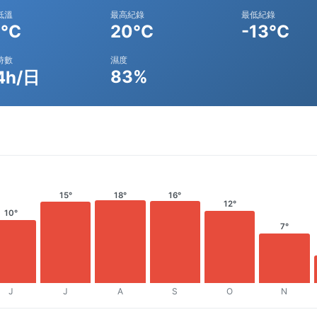
低溫
最高紀錄
最低紀錄
1°C
20°C
-13°C
時數
濕度
83%
4h/日
15°
18°
16°
12°
10°
7°
J
J
A
S
O
N