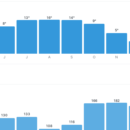
13°
16°
14°
9°
8°
5°
J
J
A
S
O
N
166
182
133
130
116
108