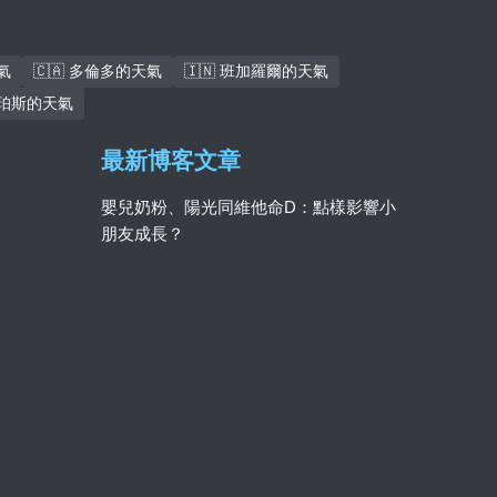
氣
🇨🇦 多倫多的天氣
🇮🇳 班加羅爾的天氣
 珀斯的天氣
最新博客文章
嬰兒奶粉、陽光同維他命D：點樣影響小
朋友成長？