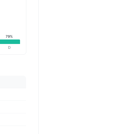
79%
D