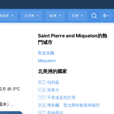
🌐
南美洲
大洋洲
歐洲
非洲
▾
▼
▼
▼
▼
Saint Pierre and Miquelon的熱
門城市
聖皮埃爾
Miquelon
北美洲的國家
🇧🇿 伯利茲
 2月 的 0°C
🇨🇦 加拿大
🇹🇹 千里達及托巴哥
 毫米）。
🇧🇶 博奈爾、聖尤斯特歇斯和薩巴
🇬🇹 危地馬拉