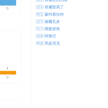
🇸🇽 荷屬聖馬丁
D
🇲🇸 蒙特塞拉特
🇸🇻 薩爾瓦多
🇰🇾 開曼群島
🇦🇼 阿魯巴
🇲🇶 馬提尼克
1
D