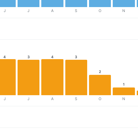
J
J
A
S
O
N
4
3
4
3
2
1
J
J
A
S
O
N