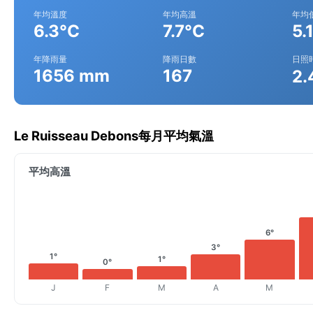
年均溫度
年均高溫
年均
6.3°C
7.7°C
5.
年降雨量
降雨日數
日照
1656 mm
167
2.
Le Ruisseau Debons每月平均氣溫
平均高溫
6°
3°
1°
1°
0°
J
F
M
A
M