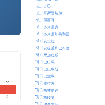
🇨🇺 古巴
🇨🇷 哥斯達黎加
🇲🇽 墨西哥
🇩🇲 多米尼克
🇩🇴 多米尼加共和國
🇦🇮 安圭拉
🇦🇬 安提瓜和巴布達
🇳🇮 尼加拉瓜
🇧🇸 巴哈馬
🇧🇧 巴巴多斯
🇵🇦 巴拿馬
3°
🇨🇼 庫拉索
🇬🇩 格林納達
D
🇬🇱 格陵蘭
🇵🇷 波多黎各