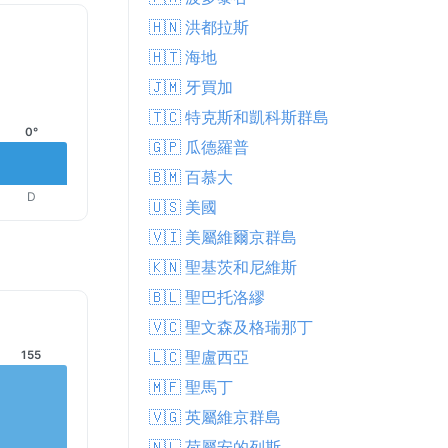
🇭🇳 洪都拉斯
🇭🇹 海地
🇯🇲 牙買加
🇹🇨 特克斯和凱科斯群島
0°
🇬🇵 瓜德羅普
🇧🇲 百慕大
D
🇺🇸 美國
🇻🇮 美屬維爾京群島
🇰🇳 聖基茨和尼維斯
🇧🇱 聖巴托洛繆
🇻🇨 聖文森及格瑞那丁
🇱🇨 聖盧西亞
155
🇲🇫 聖馬丁
🇻🇬 英屬維京群島
🇳🇱 荷屬安的列斯