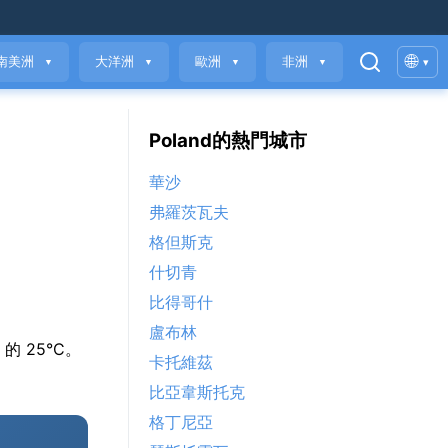
🌐
南美洲
大洋洲
歐洲
非洲
▾
▼
▼
▼
▼
Poland的熱門城市
華沙
弗羅茨瓦夫
格但斯克
什切青
比得哥什
盧布林
月 的 25°C。
卡托維茲
比亞韋斯托克
格丁尼亞