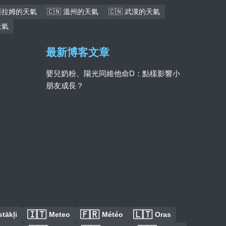
斯薩拉姆的天氣
🇨🇳 溫州的天氣
🇨🇳 武漢的天氣
天氣
最新博客文章
嬰兒奶粉、陽光同維他命D：點樣影響小
朋友成長？
🇮🇹
🇫🇷
🇱🇹
tākļi
Meteo
Météo
Oras