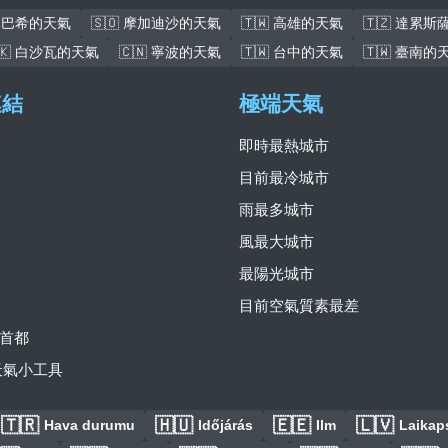
盧本巴希的天氣
🇸🇴 摩加迪沙的天氣
🇹🇼 高雄的天氣
🇹🇿 達累
🇰 白沙瓦的天氣
🇨🇳 寧波的天氣
🇹🇼 台中的天氣
🇹🇼 臺南的
連結
極端天氣
即時最熱城市
目前最冷城市
雨最多城市
風最大城市
最陽光城市
目前空氣質素最差
首都
費天氣小工具
🇹🇷
🇭🇺
🇪🇪
🇱🇻
Hava durumu
Időjárás
Ilm
Laikaps