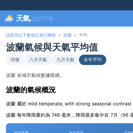
天氣.
com.hk
請提供以下數值以進行轉換
>
波蘭
>
平均
波蘭氣候與天氣平均值
預報
八月天氣
九月天氣
全年平均
波蘭 各城市氣候數據匯總。
波蘭的氣候概況
波蘭 屬於 mild temperate, with strong seasonal
波蘭 每年降雨量約為 746 毫米，降雨最多集中在 7月（96 
年均溫度
年均高溫
年均