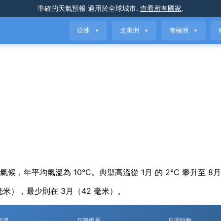
準確的天氣預報
適用於全球城市
.
查看所有國家
.
亞洲
北美洲
南極洲
▼
▼
▼
 contrast 氣候，年平均氣溫為 10°C。典型高溫從 1月 的 2°C 攀升至 8
毫米），最少則在 3月（42 毫米）。
低溫
年降雨量
日照時數