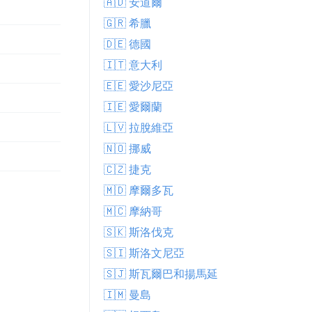
🇦🇩 安道爾
🇬🇷 希臘
🇩🇪 德國
🇮🇹 意大利
🇪🇪 愛沙尼亞
🇮🇪 愛爾蘭
🇱🇻 拉脫維亞
🇳🇴 挪威
🇨🇿 捷克
🇲🇩 摩爾多瓦
🇲🇨 摩納哥
🇸🇰 斯洛伐克
🇸🇮 斯洛文尼亞
🇸🇯 斯瓦爾巴和揚馬延
🇮🇲 曼島