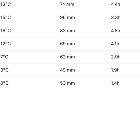
13°C
74 mm
4.4h
15°C
96 mm
3.3h
16°C
82 mm
4.5h
12°C
69 mm
4.1h
7°C
62 mm
2.9h
3°C
49 mm
1.9h
0°C
53 mm
1.4h