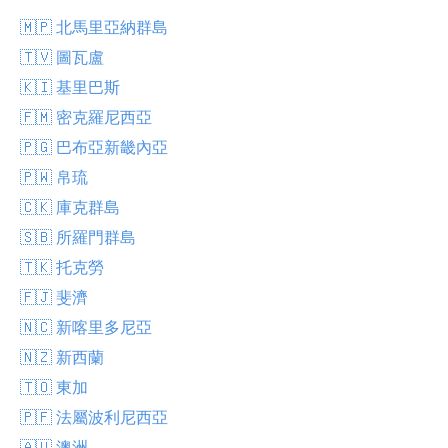
🇲🇵 北馬里亞納群島
🇹🇻 圖瓦盧
🇰🇮 基里巴斯
🇫🇲 密克羅尼西亞
🇵🇬 巴布亞新畿內亞
🇵🇼 帛琉
🇨🇰 庫克群島
🇸🇧 所羅門群島
🇹🇰 托克勞
🇫🇯 斐濟
🇳🇨 新喀里多尼亞
🇳🇿 新西蘭
🇹🇴 東加
🇵🇫 法屬波利尼西亞
🇦🇺 澳洲