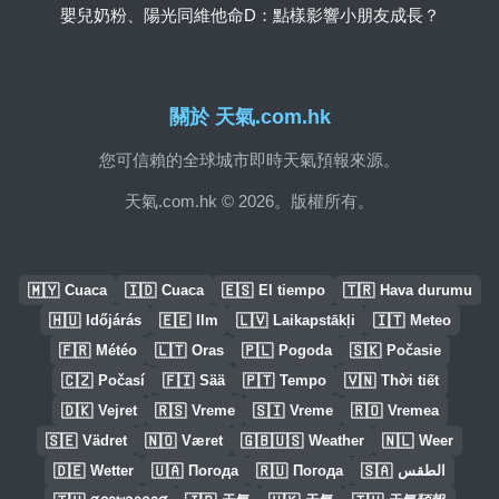
嬰兒奶粉、陽光同維他命D：點樣影響小朋友成長？
關於 天氣.com.hk
您可信賴的全球城市即時天氣預報來源。
天氣.com.hk © 2026。版權所有。
🇲🇾
🇮🇩
🇪🇸
🇹🇷
Cuaca
Cuaca
El tiempo
Hava durumu
🇭🇺
🇪🇪
🇱🇻
🇮🇹
Időjárás
Ilm
Laikapstākļi
Meteo
🇫🇷
🇱🇹
🇵🇱
🇸🇰
Météo
Oras
Pogoda
Počasie
🇨🇿
🇫🇮
🇵🇹
🇻🇳
Počasí
Sää
Tempo
Thời tiết
🇩🇰
🇷🇸
🇸🇮
🇷🇴
Vejret
Vreme
Vreme
Vremea
🇸🇪
🇳🇴
🇬🇧🇺🇸
🇳🇱
Vädret
Været
Weather
Weer
🇩🇪
🇺🇦
🇷🇺
🇸🇦
Wetter
Погода
Погода
الطقس