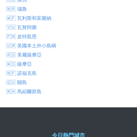
🇳🇷 瑙魯
🇼🇫 瓦利斯和富圖納
🇻🇺 瓦努阿圖
🇵🇳 皮特凱恩
🇺🇲 美國本土外小島嶼
🇦🇸 美屬薩摩亞
🇼🇸 薩摩亞
🇳🇫 諾福克島
🇬🇺 關島
🇲🇭 馬紹爾群島
今日熱門城市