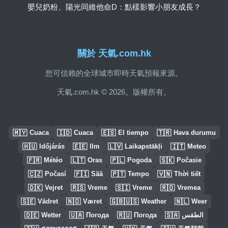
嬰兒奶粉、陽光同維他命D：點樣影響小朋友成長？
關於 天氣.com.hk
您可信賴的全球城市即時天氣預報來源。
天氣.com.hk © 2026。版權所有。
🇲🇾
🇮🇩
🇪🇸
🇹🇷
Cuaca
Cuaca
El tiempo
Hava durumu
🇭🇺
🇪🇪
🇱🇻
🇮🇹
Időjárás
Ilm
Laikapstākļi
Meteo
🇫🇷
🇱🇹
🇵🇱
🇸🇰
Météo
Oras
Pogoda
Počasie
🇨🇿
🇫🇮
🇵🇹
🇻🇳
Počasí
Sää
Tempo
Thời tiết
🇩🇰
🇷🇸
🇸🇮
🇷🇴
Vejret
Vreme
Vreme
Vremea
🇸🇪
🇳🇴
🇬🇧🇺🇸
🇳🇱
Vädret
Været
Weather
Weer
🇩🇪
🇺🇦
🇷🇺
🇸🇦
Wetter
Погода
Погода
الطقس