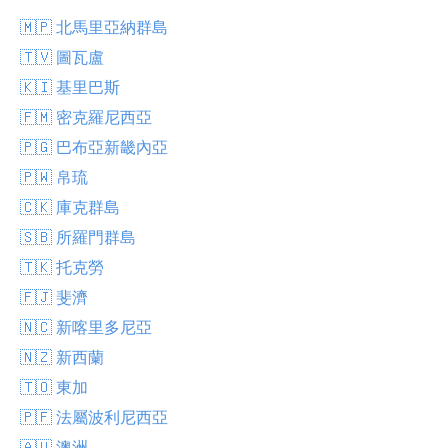
🇲🇵 北馬里亞納群島
🇹🇻 圖瓦盧
🇰🇮 基里巴斯
🇫🇲 密克羅尼西亞
🇵🇬 巴布亞新畿內亞
🇵🇼 帛琉
🇨🇰 庫克群島
🇸🇧 所羅門群島
🇹🇰 托克勞
🇫🇯 斐濟
🇳🇨 新喀里多尼亞
🇳🇿 新西蘭
🇹🇴 東加
🇵🇫 法屬波利尼西亞
🇦🇺 澳洲