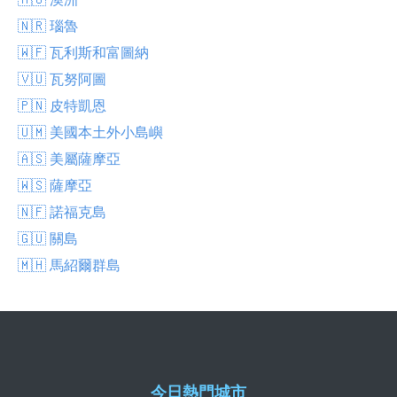
🇳🇷 瑙魯
🇼🇫 瓦利斯和富圖納
🇻🇺 瓦努阿圖
🇵🇳 皮特凱恩
🇺🇲 美國本土外小島嶼
🇦🇸 美屬薩摩亞
🇼🇸 薩摩亞
🇳🇫 諾福克島
🇬🇺 關島
🇲🇭 馬紹爾群島
今日熱門城市