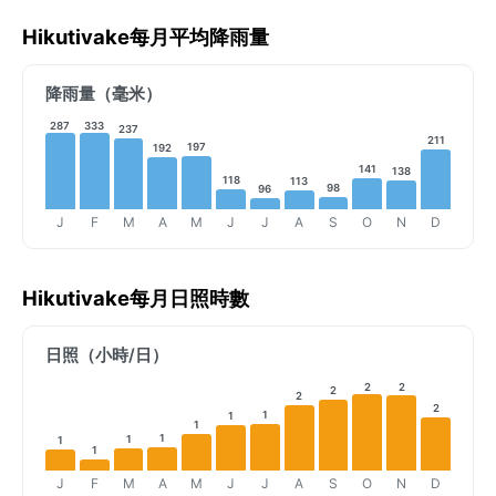
Hikutivake每月平均降雨量
降雨量（毫米）
287
333
237
211
197
192
141
138
118
113
98
96
J
F
M
A
M
J
J
A
S
O
N
D
Hikutivake每月日照時數
日照（小時/日）
2
2
2
2
2
1
1
1
1
1
1
1
J
F
M
A
M
J
J
A
S
O
N
D