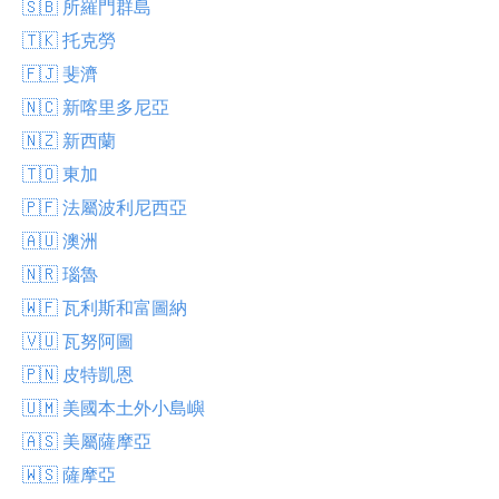
🇸🇧 所羅門群島
🇹🇰 托克勞
🇫🇯 斐濟
🇳🇨 新喀里多尼亞
🇳🇿 新西蘭
🇹🇴 東加
🇵🇫 法屬波利尼西亞
🇦🇺 澳洲
🇳🇷 瑙魯
🇼🇫 瓦利斯和富圖納
🇻🇺 瓦努阿圖
🇵🇳 皮特凱恩
🇺🇲 美國本土外小島嶼
🇦🇸 美屬薩摩亞
🇼🇸 薩摩亞