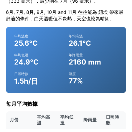
（333 毫米），最少則在 7月（96 毫米）。
6月, 7月, 8月, 9月, 10月 and 11月 往往能為 紐埃 帶來最
舒適的條件，白天溫暖但不炎熱，天空也較為晴朗。
年均溫度
年均高溫
25.6°C
26.1°C
年均低溫
年降雨量
24.9°C
2160 mm
日照時數
濕度
77%
1.5h/日
每月平均數據
平均高
平均低
日照時
月份
降雨量
溫
溫
數