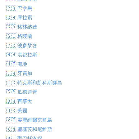
🇵🇦 巴拿馬
🇨🇼 庫拉索
🇬🇩 格林納達
🇬🇱 格陵蘭
🇵🇷 波多黎各
🇭🇳 洪都拉斯
🇭🇹 海地
🇯🇲 牙買加
🇹🇨 特克斯和凱科斯群島
🇬🇵 瓜德羅普
🇧🇲 百慕大
🇺🇸 美國
🇻🇮 美屬維爾京群島
🇰🇳 聖基茨和尼維斯
🇧🇱 聖巴托洛繆