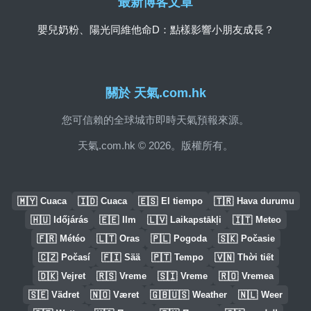
最新博客文章
嬰兒奶粉、陽光同維他命D：點樣影響小朋友成長？
關於 天氣.com.hk
您可信賴的全球城市即時天氣預報來源。
天氣.com.hk © 2026。版權所有。
🇲🇾
🇮🇩
🇪🇸
🇹🇷
Cuaca
Cuaca
El tiempo
Hava durumu
🇭🇺
🇪🇪
🇱🇻
🇮🇹
Időjárás
Ilm
Laikapstākļi
Meteo
🇫🇷
🇱🇹
🇵🇱
🇸🇰
Météo
Oras
Pogoda
Počasie
🇨🇿
🇫🇮
🇵🇹
🇻🇳
Počasí
Sää
Tempo
Thời tiết
🇩🇰
🇷🇸
🇸🇮
🇷🇴
Vejret
Vreme
Vreme
Vremea
🇸🇪
🇳🇴
🇬🇧🇺🇸
🇳🇱
Vädret
Været
Weather
Weer