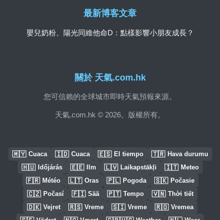
最新博客文章
嬰兒奶粉、陽光同維他命D：點樣影響小朋友成長？
關於 天氣.com.hk
您可信賴的全球城市即時天氣預報來源。
天氣.com.hk © 2026。版權所有。
🇲🇾
🇮🇩
🇪🇸
🇹🇷
Cuaca
Cuaca
El tiempo
Hava durumu
🇭🇺
🇪🇪
🇱🇻
🇮🇹
Időjárás
Ilm
Laikapstākļi
Meteo
🇫🇷
🇱🇹
🇵🇱
🇸🇰
Météo
Oras
Pogoda
Počasie
🇨🇿
🇫🇮
🇵🇹
🇻🇳
Počasí
Sää
Tempo
Thời tiết
🇩🇰
🇷🇸
🇸🇮
🇷🇴
Vejret
Vreme
Vreme
Vremea