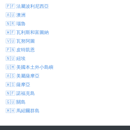
🇵🇫 法屬波利尼西亞
🇦🇺 澳洲
🇳🇷 瑙魯
🇼🇫 瓦利斯和富圖納
🇻🇺 瓦努阿圖
🇵🇳 皮特凱恩
🇳🇺 紐埃
🇺🇲 美國本土外小島嶼
🇦🇸 美屬薩摩亞
🇼🇸 薩摩亞
🇳🇫 諾福克島
🇬🇺 關島
🇲🇭 馬紹爾群島