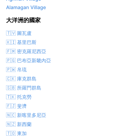
Alamagan Village
大洋洲的國家
🇹🇻 圖瓦盧
🇰🇮 基里巴斯
🇫🇲 密克羅尼西亞
🇵🇬 巴布亞新畿內亞
🇵🇼 帛琉
🇨🇰 庫克群島
🇸🇧 所羅門群島
🇹🇰 托克勞
🇫🇯 斐濟
🇳🇨 新喀里多尼亞
🇳🇿 新西蘭
🇹🇴 東加