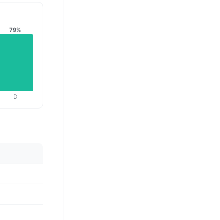
79%
D