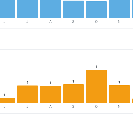
J
J
A
S
O
N
1
1
1
1
1
1
J
J
A
S
O
N