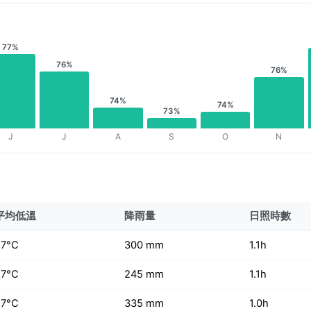
77%
76%
76%
74%
74%
73%
J
J
A
S
O
N
平均低溫
降雨量
日照時數
27°C
300 mm
1.1h
27°C
245 mm
1.1h
27°C
335 mm
1.0h