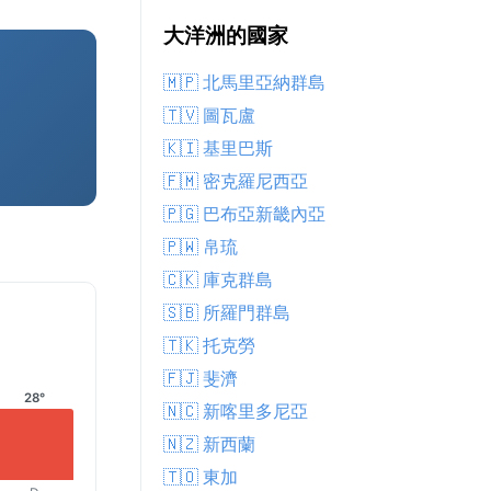
大洋洲的國家
🇲🇵 北馬里亞納群島
🇹🇻 圖瓦盧
🇰🇮 基里巴斯
🇫🇲 密克羅尼西亞
🇵🇬 巴布亞新畿內亞
🇵🇼 帛琉
🇨🇰 庫克群島
🇸🇧 所羅門群島
🇹🇰 托克勞
🇫🇯 斐濟
28°
🇳🇨 新喀里多尼亞
🇳🇿 新西蘭
🇹🇴 東加