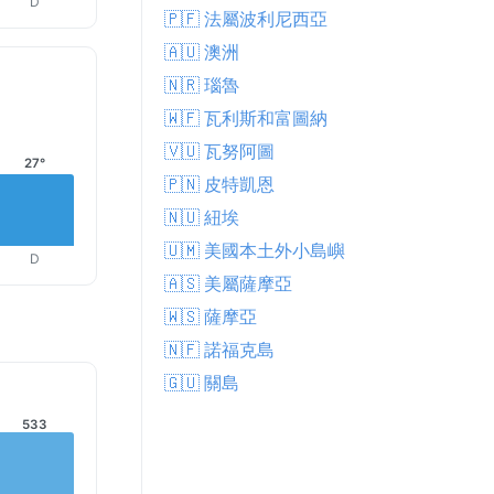
D
🇵🇫 法屬波利尼西亞
🇦🇺 澳洲
🇳🇷 瑙魯
🇼🇫 瓦利斯和富圖納
🇻🇺 瓦努阿圖
27°
🇵🇳 皮特凱恩
🇳🇺 紐埃
🇺🇲 美國本土外小島嶼
D
🇦🇸 美屬薩摩亞
🇼🇸 薩摩亞
🇳🇫 諾福克島
🇬🇺 關島
533