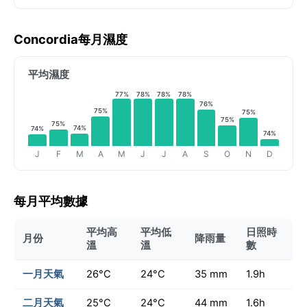
Concordia每月濕度
平均濕度
77%
78%
78%
78%
76%
75%
75%
75%
75%
74%
74%
74%
J
F
M
A
M
J
J
A
S
O
N
D
每月平均數據
平均高
平均低
日照時
月份
降雨量
溫
溫
數
一月天氣
26°C
24°C
35 mm
1.9h
二月天氣
25°C
24°C
44 mm
1.6h