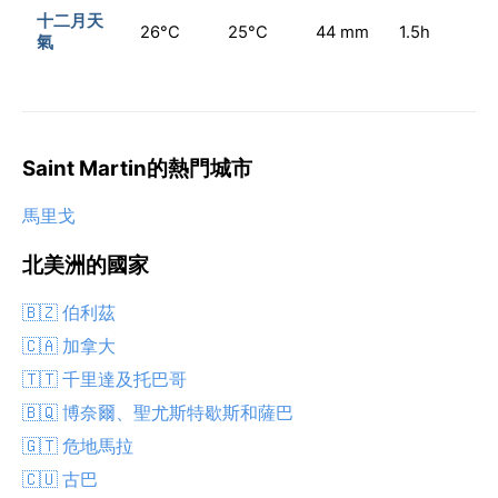
十二月天
26°C
25°C
44 mm
1.5h
氣
Saint Martin的熱門城市
馬里戈
北美洲的國家
🇧🇿 伯利茲
🇨🇦 加拿大
🇹🇹 千里達及托巴哥
🇧🇶 博奈爾、聖尤斯特歇斯和薩巴
🇬🇹 危地馬拉
🇨🇺 古巴