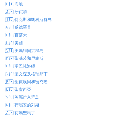
🇭🇹 海地
🇯🇲 牙買加
🇹🇨 特克斯和凱科斯群島
🇬🇵 瓜德羅普
🇧🇲 百慕大
🇺🇸 美國
🇻🇮 美屬維爾京群島
🇰🇳 聖基茨和尼維斯
🇧🇱 聖巴托洛繆
🇻🇨 聖文森及格瑞那丁
🇵🇲 聖皮埃爾和密克隆
🇱🇨 聖盧西亞
🇻🇬 英屬維京群島
🇳🇱 荷屬安的列斯
🇸🇽 荷屬聖馬丁