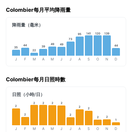
Colombier每月平均降雨量
降雨量（毫米）
141
120
139
95
73
49
49
44
44
39
35
22
J
F
M
A
M
J
J
A
S
O
N
D
Colombier每月日照時數
日照（小時/日）
2
2
2
2
2
2
2
2
2
2
2
1
J
F
M
A
M
J
J
A
S
O
N
D