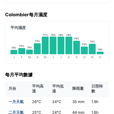
Colombier每月濕度
平均濕度
77%
78%
78%
78%
76%
75%
75%
75%
75%
74%
74%
74%
J
F
M
A
M
J
J
A
S
O
N
D
每月平均數據
平均高
平均低
日照時
月份
降雨量
溫
溫
數
一月天氣
26°C
24°C
35 mm
1.9h
二月天氣
25°C
24°C
44 mm
1.6h