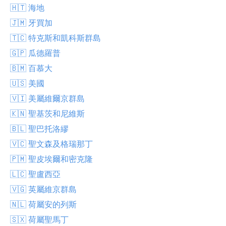
🇭🇹 海地
🇯🇲 牙買加
🇹🇨 特克斯和凱科斯群島
🇬🇵 瓜德羅普
🇧🇲 百慕大
🇺🇸 美國
🇻🇮 美屬維爾京群島
🇰🇳 聖基茨和尼維斯
🇧🇱 聖巴托洛繆
🇻🇨 聖文森及格瑞那丁
🇵🇲 聖皮埃爾和密克隆
🇱🇨 聖盧西亞
🇻🇬 英屬維京群島
🇳🇱 荷屬安的列斯
🇸🇽 荷屬聖馬丁