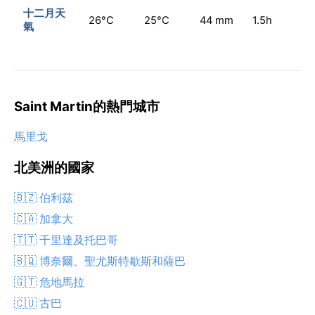
十二月天
26°C
25°C
44 mm
1.5h
氣
Saint Martin的熱門城市
馬里戈
北美洲的國家
🇧🇿 伯利茲
🇨🇦 加拿大
🇹🇹 千里達及托巴哥
🇧🇶 博奈爾、聖尤斯特歇斯和薩巴
🇬🇹 危地馬拉
🇨🇺 古巴