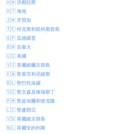
🇭🇳 洪都拉斯
🇭🇹 海地
🇯🇲 牙買加
🇹🇨 特克斯和凱科斯群島
🇬🇵 瓜德羅普
🇧🇲 百慕大
🇺🇸 美國
🇻🇮 美屬維爾京群島
🇰🇳 聖基茨和尼維斯
🇧🇱 聖巴托洛繆
🇻🇨 聖文森及格瑞那丁
🇵🇲 聖皮埃爾和密克隆
🇱🇨 聖盧西亞
🇻🇬 英屬維京群島
🇳🇱 荷屬安的列斯