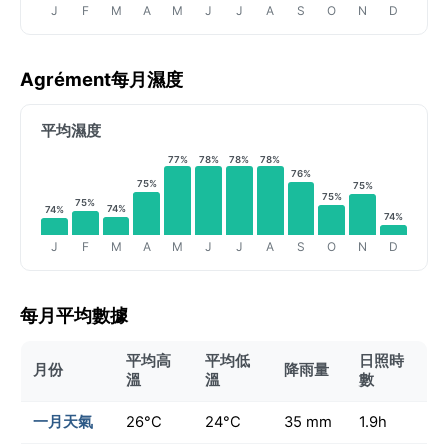
J
F
M
A
M
J
J
A
S
O
N
D
Agrément每月濕度
平均濕度
77%
78%
78%
78%
76%
75%
75%
75%
75%
74%
74%
74%
J
F
M
A
M
J
J
A
S
O
N
D
每月平均數據
平均高
平均低
日照時
月份
降雨量
溫
溫
數
一月天氣
26°C
24°C
35 mm
1.9h