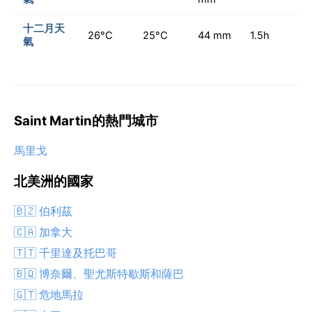
十二月天
26°C
25°C
44 mm
1.5h
氣
Saint Martin的熱門城市
馬里戈
北美洲的國家
🇧🇿 伯利茲
🇨🇦 加拿大
🇹🇹 千里達及托巴哥
🇧🇶 博奈爾、聖尤斯特歇斯和薩巴
🇬🇹 危地馬拉