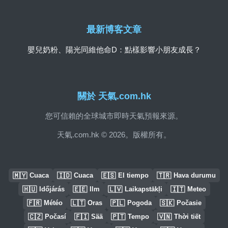
最新博客文章
嬰兒奶粉、陽光同維他命D：點樣影響小朋友成長？
關於 天氣.com.hk
您可信賴的全球城市即時天氣預報來源。
天氣.com.hk © 2026。版權所有。
🇲🇾
🇮🇩
🇪🇸
🇹🇷
Cuaca
Cuaca
El tiempo
Hava durumu
🇭🇺
🇪🇪
🇱🇻
🇮🇹
Időjárás
Ilm
Laikapstākļi
Meteo
🇫🇷
🇱🇹
🇵🇱
🇸🇰
Météo
Oras
Pogoda
Počasie
🇨🇿
🇫🇮
🇵🇹
🇻🇳
Počasí
Sää
Tempo
Thời tiết