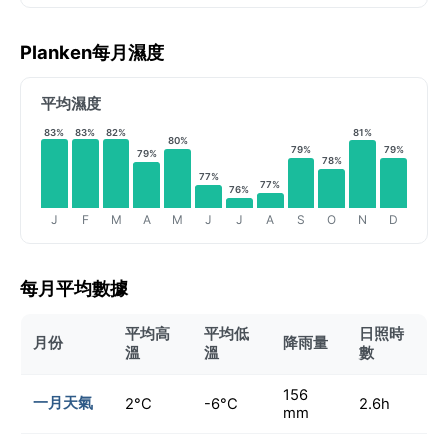
Planken每月濕度
平均濕度
83%
83%
82%
81%
80%
79%
79%
79%
78%
77%
77%
76%
J
F
M
A
M
J
J
A
S
O
N
D
每月平均數據
平均高
平均低
日照時
月份
降雨量
溫
溫
數
156
一月天氣
2°C
-6°C
2.6h
mm