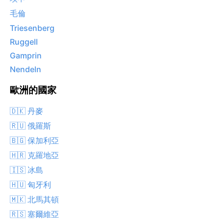
毛倫
Triesenberg
Ruggell
Gamprin
Nendeln
歐洲的國家
🇩🇰 丹麥
🇷🇺 俄羅斯
🇧🇬 保加利亞
🇭🇷 克羅地亞
🇮🇸 冰島
🇭🇺 匈牙利
🇲🇰 北馬其頓
🇷🇸 塞爾維亞