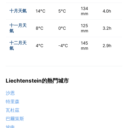
134
十月天氣
14°C
5°C
4.0h
mm
十一月天
125
8°C
0°C
3.2h
氣
mm
十二月天
145
4°C
-4°C
2.9h
氣
mm
Liechtenstein的熱門城市
沙恩
特里森
瓦杜茲
巴爾策斯
埃申