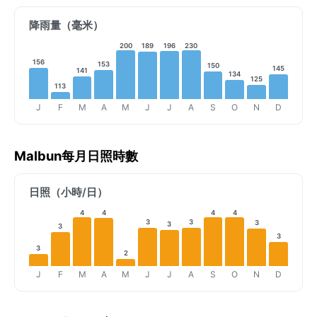
降雨量（毫米）
200
189
196
230
156
153
150
145
141
134
125
113
J
F
M
A
M
J
J
A
S
O
N
D
Malbun每月日照時數
日照（小時/日）
4
4
4
4
3
3
3
3
3
3
3
2
J
F
M
A
M
J
J
A
S
O
N
D