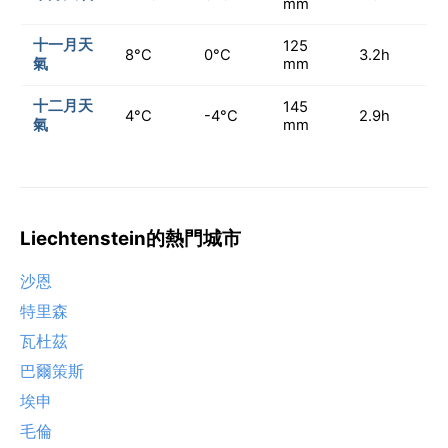
mm
十一月天
125
8°C
0°C
3.2h
氣
mm
十二月天
145
4°C
-4°C
2.9h
氣
mm
Liechtenstein的熱門城市
沙恩
特里森
瓦杜茲
巴爾策斯
埃申
毛倫