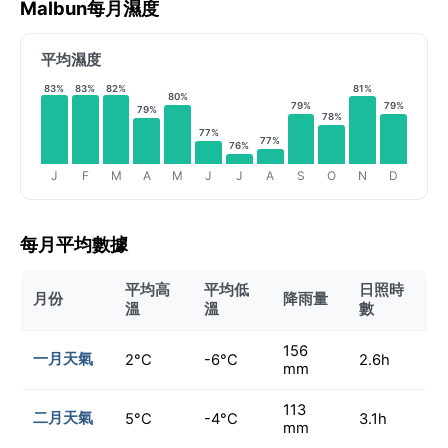
Malbun每月濕度
平均濕度
83%
83%
82%
81%
80%
79%
79%
79%
78%
77%
77%
76%
J
F
M
A
M
J
J
A
S
O
N
D
每月平均數據
平均高
平均低
日照時
月份
降雨量
溫
溫
數
156
一月天氣
2°C
-6°C
2.6h
mm
113
二月天氣
5°C
-4°C
3.1h
mm