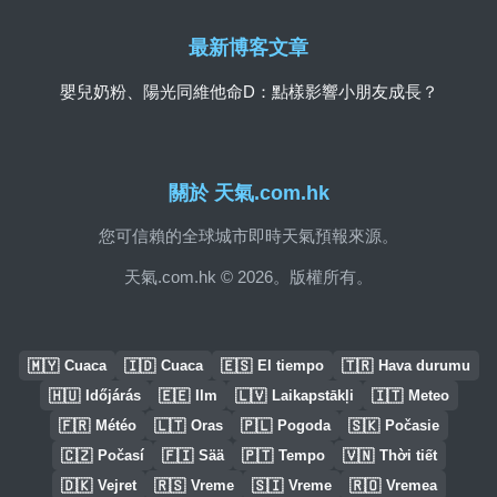
最新博客文章
嬰兒奶粉、陽光同維他命D：點樣影響小朋友成長？
關於 天氣.com.hk
您可信賴的全球城市即時天氣預報來源。
天氣.com.hk © 2026。版權所有。
🇲🇾
🇮🇩
🇪🇸
🇹🇷
Cuaca
Cuaca
El tiempo
Hava durumu
🇭🇺
🇪🇪
🇱🇻
🇮🇹
Időjárás
Ilm
Laikapstākļi
Meteo
🇫🇷
🇱🇹
🇵🇱
🇸🇰
Météo
Oras
Pogoda
Počasie
🇨🇿
🇫🇮
🇵🇹
🇻🇳
Počasí
Sää
Tempo
Thời tiết
🇩🇰
🇷🇸
🇸🇮
🇷🇴
Vejret
Vreme
Vreme
Vremea