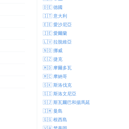
🇩🇪 德國
🇮🇹 意大利
🇪🇪 愛沙尼亞
🇮🇪 愛爾蘭
🇱🇻 拉脫維亞
🇳🇴 挪威
🇨🇿 捷克
🇲🇩 摩爾多瓦
🇲🇨 摩納哥
🇸🇰 斯洛伐克
🇸🇮 斯洛文尼亞
🇸🇯 斯瓦爾巴和揚馬延
🇮🇲 曼島
🇬🇬 根西島
🇻🇦 梵蒂岡