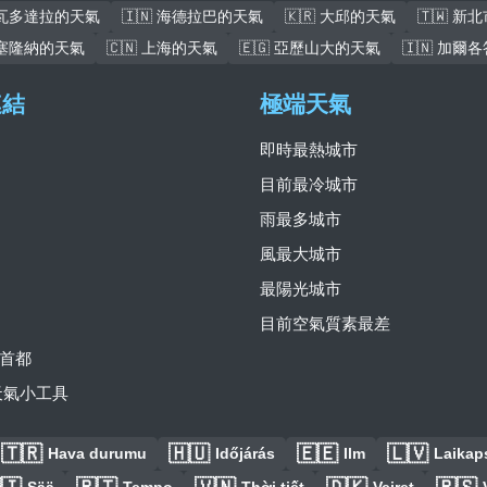
 瓦多達拉的天氣
🇮🇳 海德拉巴的天氣
🇰🇷 大邱的天氣
🇹🇼 新
 巴塞隆納的天氣
🇨🇳 上海的天氣
🇪🇬 亞歷山大的天氣
🇮🇳 加爾
連結
極端天氣
即時最熱城市
目前最冷城市
雨最多城市
風最大城市
最陽光城市
目前空氣質素最差
首都
費天氣小工具
🇹🇷
🇭🇺
🇪🇪
🇱🇻
Hava durumu
Időjárás
Ilm
Laikaps