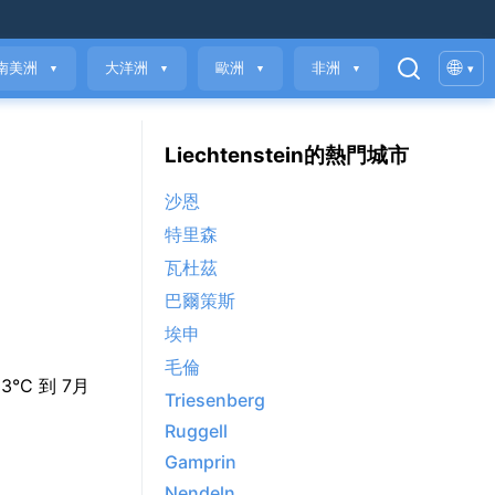
🌐
南美洲
大洋洲
歐洲
非洲
▾
▼
▼
▼
▼
Liechtenstein的熱門城市
沙恩
特里森
瓦杜茲
巴爾策斯
埃申
毛倫
 3°C 到 7月
Triesenberg
Ruggell
Gamprin
Nendeln