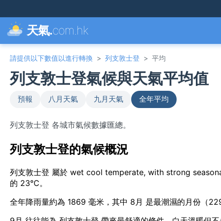
天氣.
com.hk
請提供以下數值以進行轉換
>
列支敦士登
>
平均
列支敦士登氣候與天氣平均值
預報
八月天氣
九月天氣
全年平均
列支敦士登 各城市氣候數據匯總。
列支敦士登的氣候概況
列支敦士登 屬於 wet cool temperate, with strong s
的 23°C。
全年降雨量約為 1869 毫米，其中 8月 是最潮濕的月份（22
9月 往往能為 列支敦士登 帶來最舒適的條件，白天溫暖但