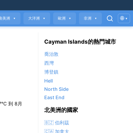
🌐
南美洲
大洋洲
歐洲
非洲
▾
▼
▼
▼
▼
Cayman Islands的熱門城市
喬治敦
西灣
博登鎮
Hell
North Side
East End
27°C 到 8月
北美洲的國家
🇧🇿 伯利茲
🇨🇦 加拿大