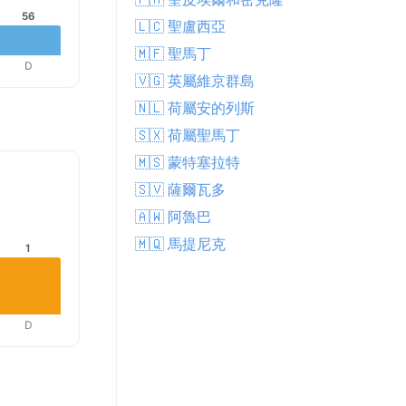
56
🇱🇨 聖盧西亞
🇲🇫 聖馬丁
D
🇻🇬 英屬維京群島
🇳🇱 荷屬安的列斯
🇸🇽 荷屬聖馬丁
🇲🇸 蒙特塞拉特
🇸🇻 薩爾瓦多
🇦🇼 阿魯巴
🇲🇶 馬提尼克
1
D