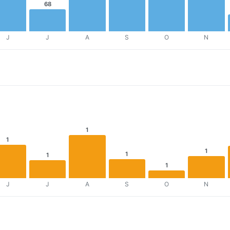
68
J
J
A
S
O
N
1
1
1
1
1
1
J
J
A
S
O
N