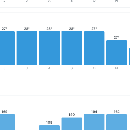
J
J
A
S
O
N
27°
28°
28°
28°
27°
27°
J
J
A
S
O
N
169
194
162
140
108