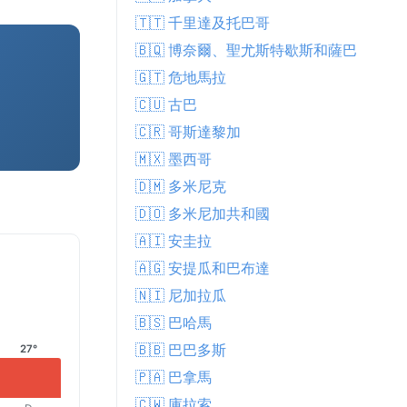
🇹🇹 千里達及托巴哥
🇧🇶 博奈爾、聖尤斯特歇斯和薩巴
🇬🇹 危地馬拉
🇨🇺 古巴
🇨🇷 哥斯達黎加
🇲🇽 墨西哥
🇩🇲 多米尼克
🇩🇴 多米尼加共和國
🇦🇮 安圭拉
🇦🇬 安提瓜和巴布達
🇳🇮 尼加拉瓜
🇧🇸 巴哈馬
🇧🇧 巴巴多斯
27°
🇵🇦 巴拿馬
🇨🇼 庫拉索