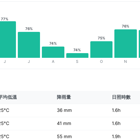
77%
76%
76%
75%
74%
74%
J
J
A
S
O
N
平均低溫
降雨量
日照時數
25°C
36 mm
1.6h
25°C
41 mm
1.6h
25°C
55 mm
1.9h