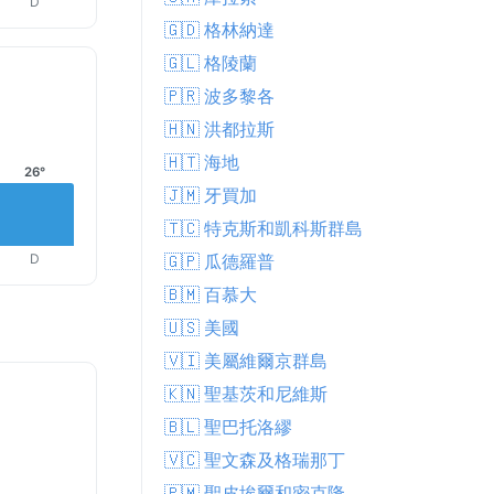
D
🇬🇩 格林納達
🇬🇱 格陵蘭
🇵🇷 波多黎各
🇭🇳 洪都拉斯
🇭🇹 海地
26°
🇯🇲 牙買加
🇹🇨 特克斯和凱科斯群島
D
🇬🇵 瓜德羅普
🇧🇲 百慕大
🇺🇸 美國
🇻🇮 美屬維爾京群島
🇰🇳 聖基茨和尼維斯
🇧🇱 聖巴托洛繆
🇻🇨 聖文森及格瑞那丁
🇵🇲 聖皮埃爾和密克隆