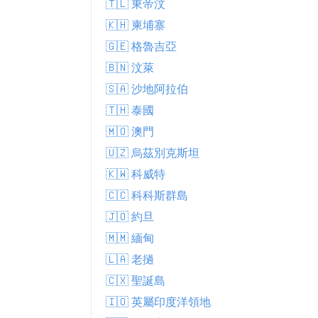
🇹🇱 東帝汶
🇰🇭 柬埔寨
🇬🇪 格魯吉亞
🇧🇳 汶萊
🇸🇦 沙地阿拉伯
🇹🇭 泰國
🇲🇴 澳門
🇺🇿 烏茲別克斯坦
🇰🇼 科威特
🇨🇨 科科斯群島
🇯🇴 約旦
🇲🇲 緬甸
🇱🇦 老撾
🇨🇽 聖誕島
🇮🇴 英屬印度洋領地