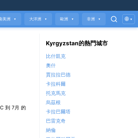
🌐
南美洲
大洋洲
歐洲
非洲
▾
▼
▼
▼
▼
Kyrgyzstan的熱門城市
比什凱克
奧什
賈拉拉巴德
卡拉科爾
托克馬克
烏茲根
°C 到 7月 的
卡拉巴爾塔
巴雷克奇
納倫