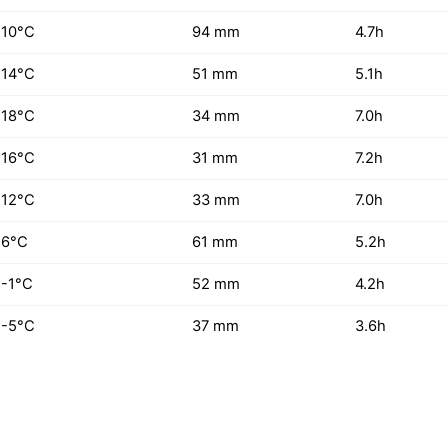
10°C
94 mm
4.7h
14°C
51 mm
5.1h
18°C
34 mm
7.0h
16°C
31 mm
7.2h
12°C
33 mm
7.0h
6°C
61 mm
5.2h
-1°C
52 mm
4.2h
-5°C
37 mm
3.6h