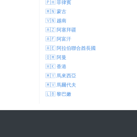
🇵🇭 菲律賓
🇲🇳 蒙古
🇻🇳 越南
🇦🇿 阿塞拜疆
🇦🇫 阿富汗
🇦🇪 阿拉伯聯合酋長國
🇴🇲 阿曼
🇭🇰 香港
🇲🇾 馬來西亞
🇲🇻 馬爾代夫
🇱🇧 黎巴嫩