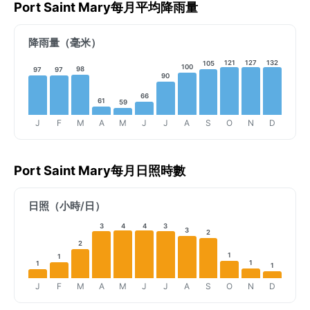
Port Saint Mary每月平均降雨量
降雨量（毫米）
121
127
132
105
100
98
97
97
90
66
61
59
J
F
M
A
M
J
J
A
S
O
N
D
Port Saint Mary每月日照時數
日照（小時/日）
3
4
4
3
3
2
2
1
1
1
1
1
J
F
M
A
M
J
J
A
S
O
N
D