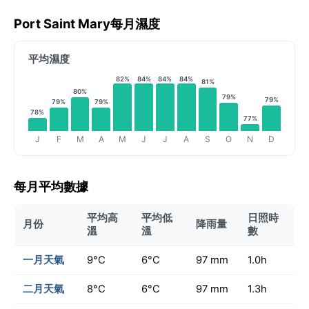
Port Saint Mary每月濕度
平均濕度
82%
84%
84%
84%
81%
80%
79%
79%
79%
79%
78%
77%
J
F
M
A
M
J
J
A
S
O
N
D
每月平均數據
平均高
平均低
日照時
月份
降雨量
溫
溫
數
一月天氣
9°C
6°C
97 mm
1.0h
二月天氣
8°C
6°C
97 mm
1.3h