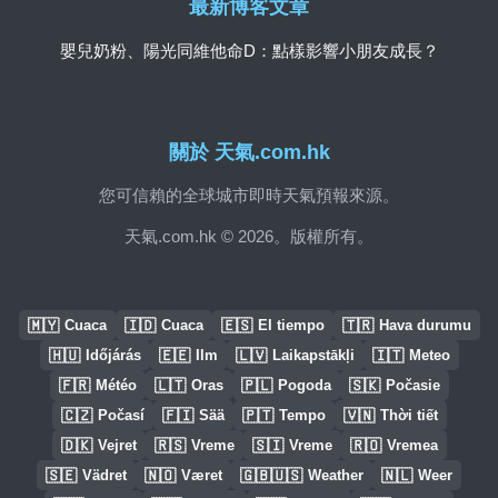
最新博客文章
嬰兒奶粉、陽光同維他命D：點樣影響小朋友成長？
關於 天氣.com.hk
您可信賴的全球城市即時天氣預報來源。
天氣.com.hk © 2026。版權所有。
🇲🇾
🇮🇩
🇪🇸
🇹🇷
Cuaca
Cuaca
El tiempo
Hava durumu
🇭🇺
🇪🇪
🇱🇻
🇮🇹
Időjárás
Ilm
Laikapstākļi
Meteo
🇫🇷
🇱🇹
🇵🇱
🇸🇰
Météo
Oras
Pogoda
Počasie
🇨🇿
🇫🇮
🇵🇹
🇻🇳
Počasí
Sää
Tempo
Thời tiết
🇩🇰
🇷🇸
🇸🇮
🇷🇴
Vejret
Vreme
Vreme
Vremea
🇸🇪
🇳🇴
🇬🇧🇺🇸
🇳🇱
Vädret
Været
Weather
Weer