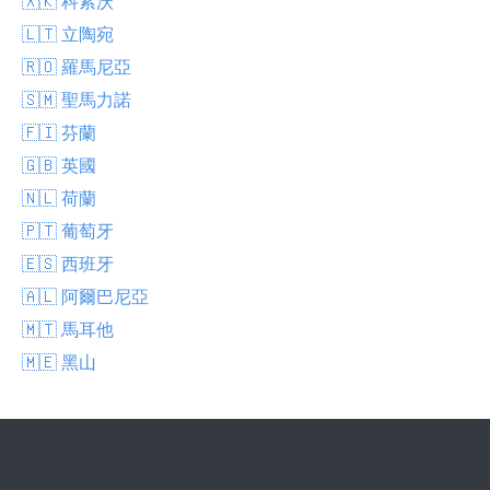
🇽🇰 科索沃
🇱🇹 立陶宛
🇷🇴 羅馬尼亞
🇸🇲 聖馬力諾
🇫🇮 芬蘭
🇬🇧 英國
🇳🇱 荷蘭
🇵🇹 葡萄牙
🇪🇸 西班牙
🇦🇱 阿爾巴尼亞
🇲🇹 馬耳他
🇲🇪 黑山