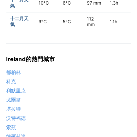
10°C
6°C
97 mm
1.3h
氣
十二月天
112
9°C
5°C
1.1h
氣
mm
Ireland的熱門城市
都柏林
科克
利默里克
戈爾韋
塔拉特
沃特福德
索茲
德羅赫達