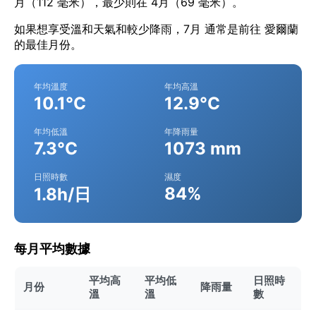
月（112 毫米），最少則在 4月（69 毫米）。
如果想享受溫和天氣和較少降雨，7月 通常是前往 愛爾蘭
的最佳月份。
年均溫度
年均高溫
10.1°C
12.9°C
年均低溫
年降雨量
7.3°C
1073 mm
日照時數
濕度
84%
1.8h/日
每月平均數據
平均高
平均低
日照時
月份
降雨量
溫
溫
數