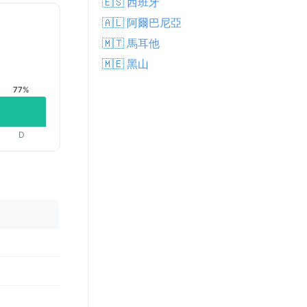
🇪🇸 西班牙
🇦🇱 阿爾巴尼亞
🇲🇹 馬耳他
🇲🇪 黑山
77%
D