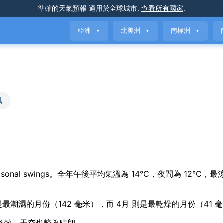
準確的天氣預報
適用於全球城市
.
查看所有國家
.
亞洲
北美洲
南極洲
▼
▼
▼
氣
rate seasonal swings。全年午後平均氣溫為 14°C，夜間為 12°
月 是最潮濕的月份（142 毫米），而 4月 則是最乾燥的月份（41 
但不炎熱，天空也較為晴朗。