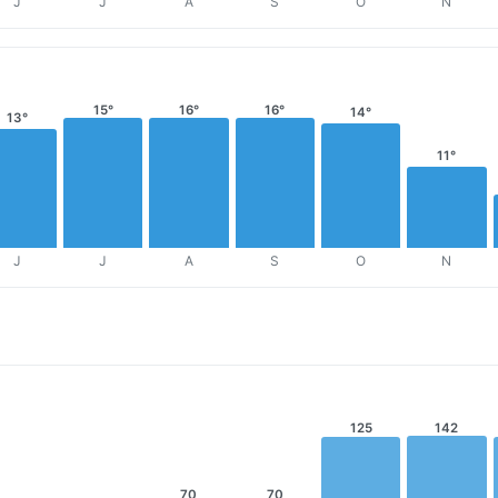
J
J
A
S
O
N
15°
16°
16°
14°
13°
11°
J
J
A
S
O
N
125
142
70
70