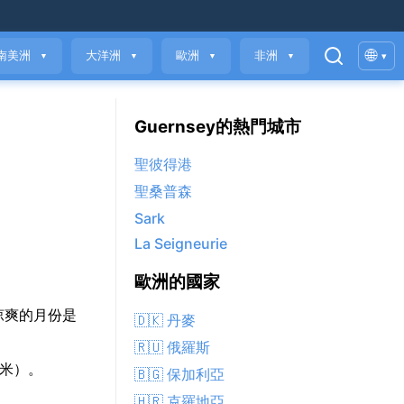
🌐
南美洲
大洋洲
歐洲
非洲
▾
▼
▼
▼
▼
Guernsey的熱門城市
聖彼得港
聖桑普森
Sark
La Seigneurie
歐洲的國家
C，最涼爽的月份是
🇩🇰 丹麥
🇷🇺 俄羅斯
毫米）。
🇧🇬 保加利亞
🇭🇷 克羅地亞