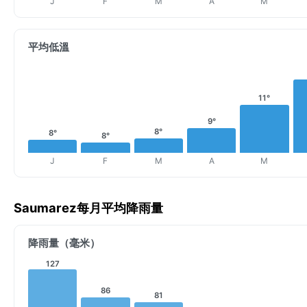
J
F
M
A
M
平均低溫
11°
9°
8°
8°
8°
J
F
M
A
M
Saumarez每月平均降雨量
降雨量（毫米）
127
86
81