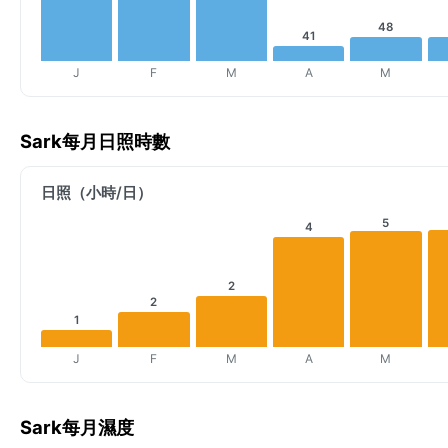
48
41
J
F
M
A
M
Sark每月日照時數
日照（小時/日）
5
4
2
2
1
J
F
M
A
M
Sark每月濕度