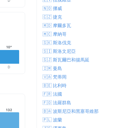
D
🇳🇴 挪威
🇨🇿 捷克
🇲🇩 摩爾多瓦
🇲🇨 摩納哥
🇸🇰 斯洛伐克
10°
🇸🇮 斯洛文尼亞
🇸🇯 斯瓦爾巴和揚馬延
D
🇮🇲 曼島
🇻🇦 梵蒂岡
🇧🇪 比利時
🇫🇷 法國
🇫🇴 法羅群島
132
🇧🇦 波斯尼亞和黑塞哥維那
🇵🇱 波蘭