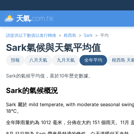
天氣.
com.hk
請提供以下數值以進行轉換
>
根西島
>
Sark
>
平均
Sark氣候與天氣平均值
預報
八月天氣
九月天氣
全年平均
根西島 天
Sark的氣候平均值，基於10年歷史數據。
Sark的氣候概況
Sark 屬於 mild temperate, with moderate seaso
18°C。
全年降雨量約為 1012 毫米，分佈在大約 151 個雨天。11
8月 往往能為 Sark 帶來最舒適的條件，白天溫暖但不炎熱