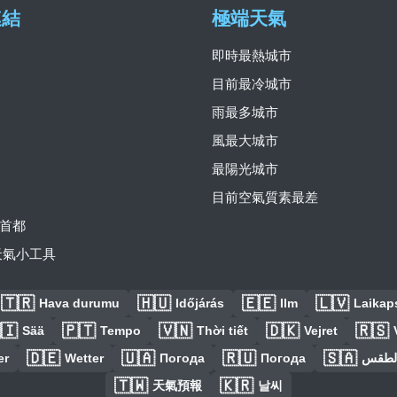
連結
極端天氣
即時最熱城市
目前最冷城市
雨最多城市
風最大城市
最陽光城市
目前空氣質素最差
首都
費天氣小工具
🇹🇷
🇭🇺
🇪🇪
🇱🇻
Hava durumu
Időjárás
Ilm
Laikaps
🇮
🇵🇹
🇻🇳
🇩🇰
🇷🇸
Sää
Tempo
Thời tiết
Vejret
🇩🇪
🇺🇦
🇷🇺
🇸🇦
er
Wetter
Погода
Погода
الطق
🇹🇼
🇰🇷
天氣預報
날씨