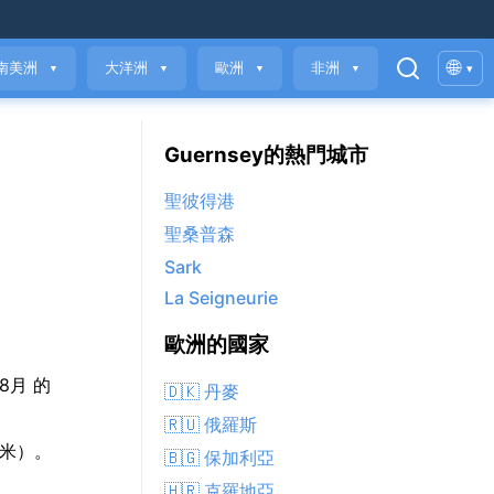
🌐
南美洲
大洋洲
歐洲
非洲
▾
▼
▼
▼
▼
Guernsey的熱門城市
聖彼得港
聖桑普森
Sark
La Seigneurie
歐洲的國家
 8月 的
🇩🇰 丹麥
🇷🇺 俄羅斯
毫米）。
🇧🇬 保加利亞
🇭🇷 克羅地亞