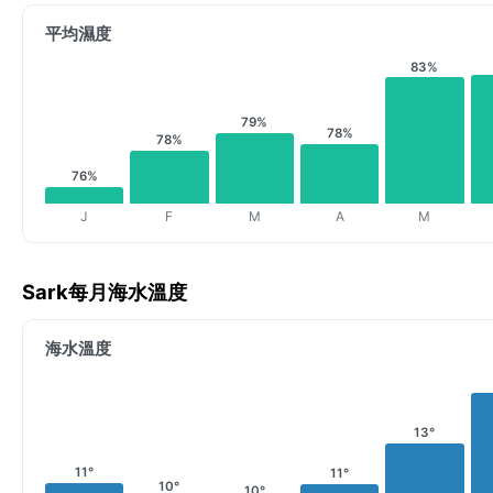
平均濕度
83%
79%
78%
78%
76%
J
F
M
A
M
Sark每月海水溫度
海水溫度
13°
11°
11°
10°
10°