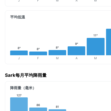
J
F
M
A
M
平均低溫
11°
9°
8°
8°
8°
J
F
M
A
M
Sark每月平均降雨量
降雨量（毫米）
127
86
81