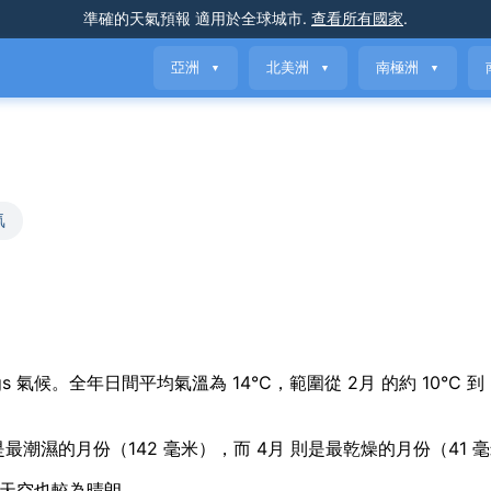
準確的天氣預報
適用於全球城市
.
查看所有國家
.
亞洲
北美洲
南極洲
▼
▼
▼
氣
nal swings 氣候。全年日間平均氣溫為 14°C，範圍從 2月 的約 10°C 到
月 是最潮濕的月份（142 毫米），而 4月 則是最乾燥的月份（41 
，天空也較為晴朗。