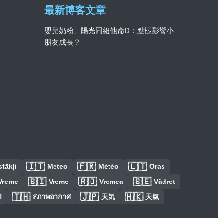
最新博客文章
嬰兒奶粉、陽光同維他命D：點樣影響小
朋友成長？
🇮🇹
🇫🇷
🇱🇹
tākļi
Meteo
Météo
Oras
🇸🇮
🇷🇴
🇸🇪
Vreme
Vreme
Vremea
Vädret
🇹🇭
🇯🇵
🇭🇰
ا
สภาพอากาศ
天気
天氣