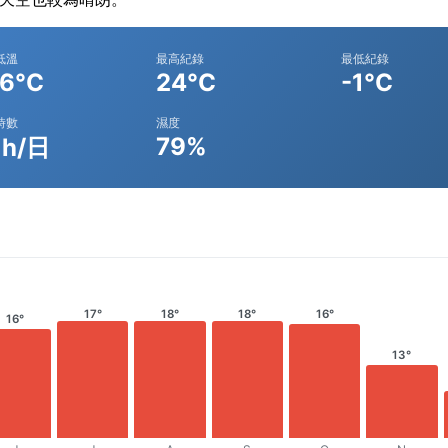
低溫
最高紀錄
最低紀錄
.6°C
24°C
-1°C
時數
濕度
79%
1h/日
17°
18°
18°
16°
16°
13°