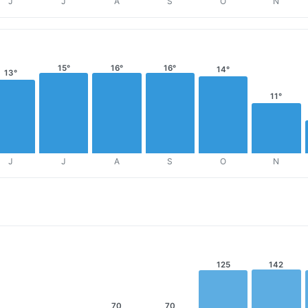
J
J
A
S
O
N
15°
16°
16°
14°
13°
11°
J
J
A
S
O
N
125
142
70
70