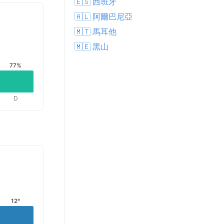
🇪🇸 西班牙
🇦🇱 阿爾巴尼亞
🇲🇹 馬耳他
🇲🇪 黑山
77%
D
12°