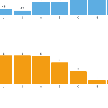
48
42
J
J
A
S
O
N
5
5
5
3
2
1
J
J
A
S
O
N