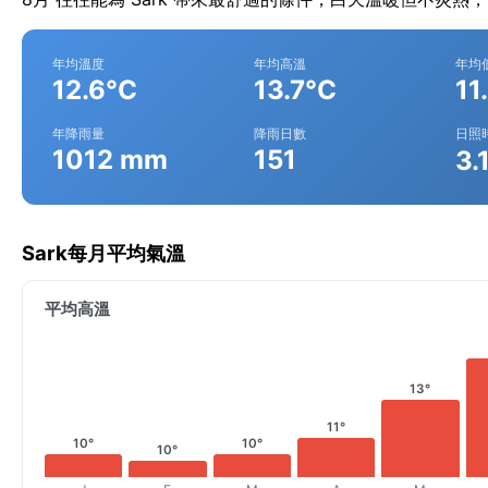
年均溫度
年均高溫
年均
12.6°C
13.7°C
11
年降雨量
降雨日數
日照
1012 mm
151
3.
Sark每月平均氣溫
平均高溫
13°
11°
10°
10°
10°