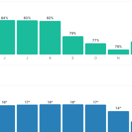
84%
83%
82%
79%
77%
76%
J
J
A
S
O
N
17°
18°
18°
17°
16°
14°