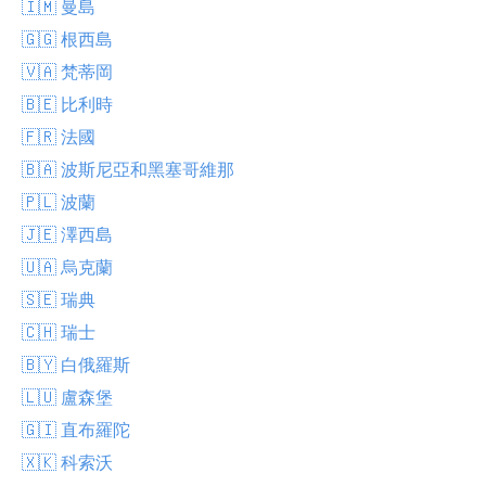
🇮🇲 曼島
🇬🇬 根西島
🇻🇦 梵蒂岡
🇧🇪 比利時
🇫🇷 法國
🇧🇦 波斯尼亞和黑塞哥維那
🇵🇱 波蘭
🇯🇪 澤西島
🇺🇦 烏克蘭
🇸🇪 瑞典
🇨🇭 瑞士
🇧🇾 白俄羅斯
🇱🇺 盧森堡
🇬🇮 直布羅陀
🇽🇰 科索沃