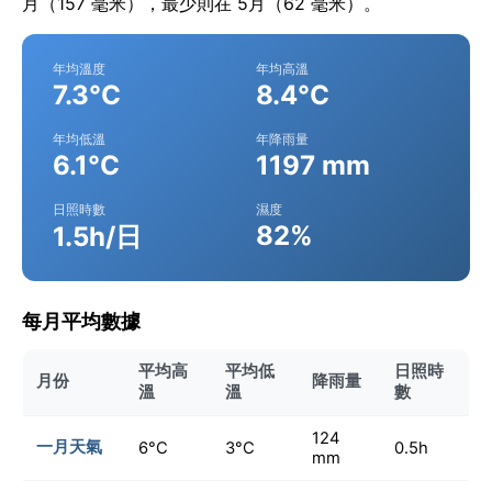
月（157 毫米），最少則在 5月（62 毫米）。
年均溫度
年均高溫
7.3°C
8.4°C
年均低溫
年降雨量
6.1°C
1197 mm
日照時數
濕度
82%
1.5h/日
每月平均數據
平均高
平均低
日照時
月份
降雨量
溫
溫
數
124
一月天氣
6°C
3°C
0.5h
mm