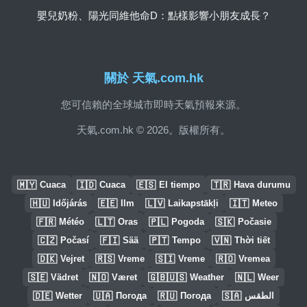
嬰兒奶粉、陽光同維他命D：點樣影響小朋友成長？
關於 天氣.com.hk
您可信賴的全球城市即時天氣預報來源。
天氣.com.hk © 2026。版權所有。
🇲🇾
🇮🇩
🇪🇸
🇹🇷
Cuaca
Cuaca
El tiempo
Hava durumu
🇭🇺
🇪🇪
🇱🇻
🇮🇹
Időjárás
Ilm
Laikapstākļi
Meteo
🇫🇷
🇱🇹
🇵🇱
🇸🇰
Météo
Oras
Pogoda
Počasie
🇨🇿
🇫🇮
🇵🇹
🇻🇳
Počasí
Sää
Tempo
Thời tiết
🇩🇰
🇷🇸
🇸🇮
🇷🇴
Vejret
Vreme
Vreme
Vremea
🇸🇪
🇳🇴
🇬🇧🇺🇸
🇳🇱
Vädret
Været
Weather
Weer
🇩🇪
🇺🇦
🇷🇺
🇸🇦
Wetter
Погода
Погода
الطقس