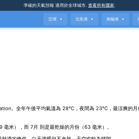
準確的天氣預報
適用於全球城市
.
查看所有國家
.
亞洲
北美洲
南極洲
▼
▼
▼
sonal variation。全年午後平均氣溫為 28°C，夜間為 23°C，最涼爽的
9 毫米），而 7月 則是最乾燥的月份（63 毫米）。
為 斐濟 帶來最舒適的條件，白天溫暖但不炎熱，天空也較為晴朗。