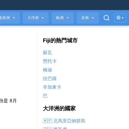
🌐
南美洲
大洋洲
歐洲
非洲
▾
▼
▼
▼
▼
Fiji的熱門城市
蘇瓦
勞托卡
楠迪
拉巴薩
辛加東卡
巴
月份是 8月
大洋洲的國家
🇲🇵 北馬里亞納群島