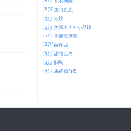
🇻🇺 瓦努阿圖
🇵🇳 皮特凱恩
🇳🇺 紐埃
🇺🇲 美國本土外小島嶼
🇦🇸 美屬薩摩亞
🇼🇸 薩摩亞
🇳🇫 諾福克島
🇬🇺 關島
🇲🇭 馬紹爾群島