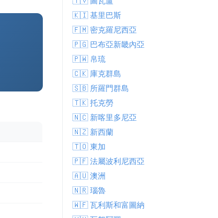
🇹🇻 圖瓦盧
🇰🇮 基里巴斯
🇫🇲 密克羅尼西亞
🇵🇬 巴布亞新畿內亞
🇵🇼 帛琉
🇨🇰 庫克群島
🇸🇧 所羅門群島
🇹🇰 托克勞
🇳🇨 新喀里多尼亞
🇳🇿 新西蘭
🇹🇴 東加
🇵🇫 法屬波利尼西亞
🇦🇺 澳洲
🇳🇷 瑙魯
🇼🇫 瓦利斯和富圖納