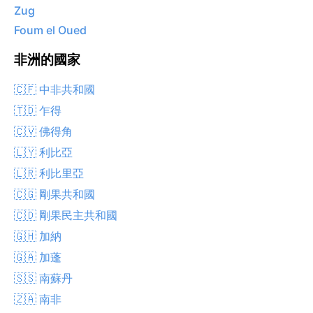
Zug
Foum el Oued
非洲的國家
🇨🇫 中非共和國
🇹🇩 乍得
🇨🇻 佛得角
🇱🇾 利比亞
🇱🇷 利比里亞
🇨🇬 剛果共和國
🇨🇩 剛果民主共和國
🇬🇭 加納
🇬🇦 加蓬
🇸🇸 南蘇丹
🇿🇦 南非