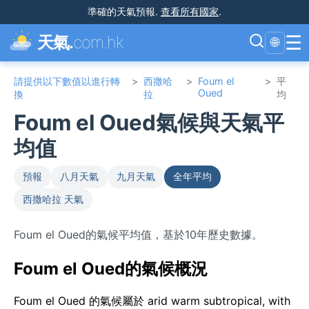
準確的天氣預報
.
查看所有國家
.
☰
天氣.
com.hk
🌐
請提供以下數值以進行轉
>
西撒哈
>
Foum el
>
平
Oued
換
拉
均
Foum el Oued氣候與天氣平
均值
預報
八月天氣
九月天氣
全年平均
西撒哈拉 天氣
Foum el Oued的氣候平均值，基於10年歷史數據。
Foum el Oued的氣候概況
Foum el Oued 的氣候屬於 arid warm subtropical, with