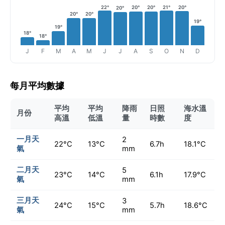
22°
20°
20°
21°
20°
20°
20°
20°
19°
19°
18°
18°
J
F
M
A
M
J
J
A
S
O
N
D
每月平均數據
平均
平均
降雨
日照
海水溫
月份
高溫
低溫
量
時數
度
一月天
2
22°C
13°C
6.7h
18.1°C
氣
mm
二月天
5
23°C
14°C
6.1h
17.9°C
氣
mm
三月天
3
24°C
15°C
5.7h
18.6°C
氣
mm