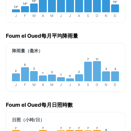
15°
15°
14°
13°
J
F
M
A
M
J
J
A
S
O
N
D
Foum el Oued每月平均降雨量
降雨量（毫米）
11
7
5
3
3
3
2
2
2
1
1
0
J
F
M
A
M
J
J
A
S
O
N
D
Foum el Oued每月日照時數
日照（小時/日）
7
7
7
7
7
7
7
6