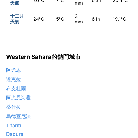
26°C
17°C
6.3h
20.4°C
天氣
mm
十二月
3
24°C
15°C
6.1h
19.1°C
天氣
mm
Western Sahara的熱門城市
阿尤恩
達克拉
布支杜爾
阿尤恩海灘
蒂什拉
烏德蓋尼法
Tifariti
Daoura