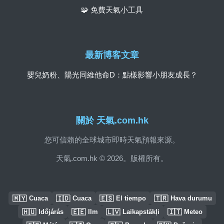
🧩 免費天氣小工具
最新博客文章
嬰兒奶粉、陽光同維他命D：點樣影響小朋友成長？
關於 天氣.com.hk
您可信賴的全球城市即時天氣預報來源。
天氣.com.hk © 2026。版權所有。
🇲🇾
🇮🇩
🇪🇸
🇹🇷
Cuaca
Cuaca
El tiempo
Hava durumu
🇭🇺
🇪🇪
🇱🇻
🇮🇹
Időjárás
Ilm
Laikapstākļi
Meteo