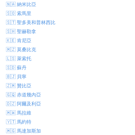
🇳🇦 納米比亞
🇸🇴 索馬里
🇸🇹 聖多美和普林西比
🇸🇭 聖赫勒拿
🇰🇪 肯尼亞
🇲🇿 莫桑比克
🇱🇸 萊索托
🇸🇩 蘇丹
🇧🇯 貝寧
🇿🇲 贊比亞
🇬🇶 赤道幾內亞
🇩🇿 阿爾及利亞
🇲🇼 馬拉維
🇾🇹 馬約特
🇲🇬 馬達加斯加