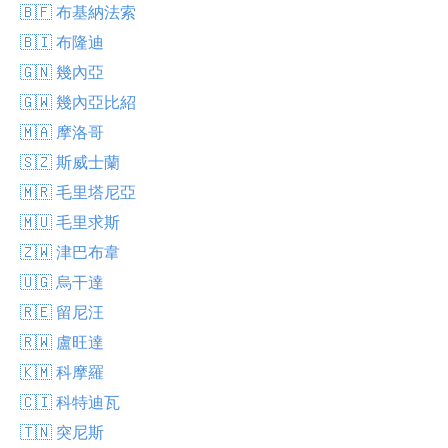
🇧🇫 布基納法索
🇧🇮 布隆迪
🇬🇳 幾內亞
🇬🇼 幾內亞比紹
🇲🇦 摩洛哥
🇸🇿 斯威士蘭
🇲🇷 毛里塔尼亞
🇲🇺 毛里求斯
🇿🇼 津巴布韋
🇺🇬 烏干達
🇷🇪 留尼汪
🇷🇼 盧旺達
🇰🇲 科摩羅
🇨🇮 科特迪瓦
🇹🇳 突尼斯